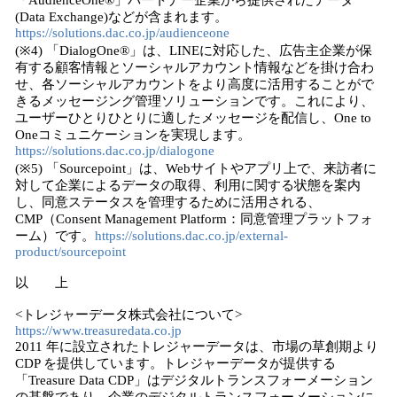
「AudienceOne®」パートナー企業から提供されたデータ
(Data Exchange)などが含まれます。
https://solutions.dac.co.jp/audienceone
(※4) 「DialogOne®」は、LINEに対応した、広告主企業が保
有する顧客情報とソーシャルアカウント情報などを掛け合わ
せ、各ソーシャルアカウントをより高度に活用することがで
きるメッセージング管理ソリューションです。これにより、
ユーザーひとりひとりに適したメッセージを配信し、One to
Oneコミュニケーションを実現します。
https://solutions.dac.co.jp/dialogone
(※5) 「Sourcepoint」は、Webサイトやアプリ上で、来訪者に
対して企業によるデータの取得、利用に関する状態を案内
し、同意ステータスを管理するために活用される、
CMP（Consent Management Platform：同意管理プラットフォ
ーム）です。
https://solutions.dac.co.jp/external-
product/sourcepoint
以 上
<トレジャーデータ株式会社について>
https://www.treasuredata.co.jp
2011 年に設⽴されたトレジャーデータは、市場の草創期より
CDP を提供しています。トレジャーデータが提供する
「Treasure Data CDP」はデジタルトランスフォーメーション