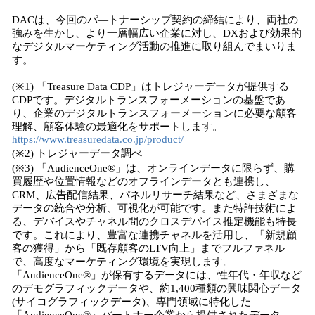
DACは、今回のパ―トナーシップ契約の締結により、両社の
強みを生かし、より一層幅広い企業に対し、DXおよび効果的
なデジタルマーケティング活動の推進に取り組んでまいりま
す。
(※1) 「Treasure Data CDP」はトレジャーデータが提供する
CDPです。デジタルトランスフォーメーションの基盤であ
り、企業のデジタルトランスフォーメーションに必要な顧客
理解、顧客体験の最適化をサポートします。
https://www.treasuredata.co.jp/product/
(※2) トレジャーデータ調べ
(※3) 「AudienceOne®」は、オンラインデータに限らず、購
買履歴や位置情報などのオフラインデータとも連携し、
CRM、広告配信結果、パネルリサーチ結果など、さまざまな
データの統合や分析、可視化が可能です。また特許技術によ
る、デバイスやチャネル間のクロスデバイス推定機能も特長
です。これにより、豊富な連携チャネルを活用し、「新規顧
客の獲得」から「既存顧客のLTV向上」までフルファネル
で、高度なマーケティング環境を実現します。
「AudienceOne®」が保有するデータには、性年代・年収など
のデモグラフィックデータや、約1,400種類の興味関心データ
(サイコグラフィックデータ)、専門領域に特化した