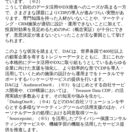
ています。（※2）
こうして自社のデータ活用やDX推進へのニーズが高まる一方
で、さまざまな課題によりCDPの導入が進みづらい実態があ
ります。専門知識を持った人材がいないことや、マーケティ
ング・CRM施策が適切に設計・運用できないことに加えて、
投資対効果を見定めるためのPoC（概念実証）が十分にでき
ず、意思決定が進まないといったことが主な要因として挙げ
られます。
このような状況を踏まえて、DACは、世界各国で400社以上
の顧客企業を有するトレジャーデータとともに、主にこれか
ら本格的にデータ活用やDXに取り組もうとしているあらゆる
企業に向けた支援を強化し、より効率的な形でCDPを導入・
活用していくための施策の設計から運用までをトータルでサ
ポートするパッケージサービスの提供を行います。
DACは「AudienceOne®」（※3）をはじめとする自社サービ
ス開発や、CDP構築においては、「Treasure Data CDP」の活
用実績が多数あります。その知見や強みを生かし、
「DialogOne®」（※4）などのDAC自社ソリューションを中
心とする多様なマーケティングツールの活用支援のほか、パ
ーソナルデータの処理における同意取得ツール
「Sourcepoint」（※5）を活用したプライバシー保護コンサル
ティングサービスや、機械学習の機能を活用したサービス提
供を推進します。