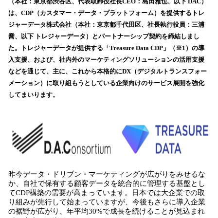
数
（本社：東京都渋谷区、代表取締役社長CEO：島田雅也、以下 DAC）
を
は、CDP（カスタマー・データ・プラットフォーム）を提供するトレ
読
ジャーデータ株式会社（本社：東京都千代田区、社長執行役員：三浦
み
喬、以下 トレジャーデータ）とパートナーシップ契約を締結しまし
込
た。トレジャーデータが提供する「Treasure Data CDP」（※1）の導
み
入支援、および、社内外のマーケティングソリューションの活用支援
中
で
などを通じて、主に、これから本格的にDX（デジタルトランスフォー
す
メーション）に取り組もうとしている企業向けのサービス展開を強化
してまいります。
昨今データ・ドリブン・マーケティングが広がりをみせるな
か、自社で保有する顧客データを統合的に管理する基盤とし
てCDP構築の需要が高まっています。日本では大企業での取
り組みが先行して始まっていますが、今後もさらに導入企業
の裾野が広がり、年平均30%で成長を続けることが見込まれ