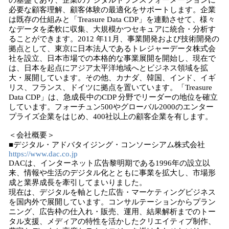
の基盤であり、企業のデジタルトランスフォーメーションに
必要な顧客理解、顧客体験の最適化をサポートします。企業
は既存の仕組みと「Treasure Data CDP」を連動させて、様々
なデータを柔軟に収集、⼤規模かつセキュアに統合・分析す
ることができます。2012 年11⽉、事業開発および技術開発の
拠点として、東京に⽇本法⼈であるトレジャーデータ株式会
社を設⽴、⽇本市場での本格的な事業展開を開始し、現在で
は、⽇本を起点にアジア太平洋地域へとビジネス領域を拡
⼤・展開しています。その他、カナダ、韓国、インド、イギ
リス、フランス、ドイツに拠点を置いています。「Treasure
Data CDP」は、急成⻑中のCDP 分野でリーダーの地位を確⽴
しています。フォーチュン500やグローバル2000のエンター
プライズ企業をはじめ、400社以上の顧客企業を有します。
＜会社概要＞
■デジタル・アドバタイジング・コンソーシアム株式会社
https://www.dac.co.jp
DACは、インターネット広告黎明期である1996年の設立以
来、情報や生活のデジタル化とともに事業を拡大し、市場形
成と業界成長を牽引してまいりました。
現在は、デジタルを軸とした広告・マーケティングビジネス
を国内外で展開しています。コンサルテーションからプラン
ニング、広告枠の仕入れ・販売、運用、結果解析までのトー
タル支援、メディアの特性を活かしたクリエイティブ制作、