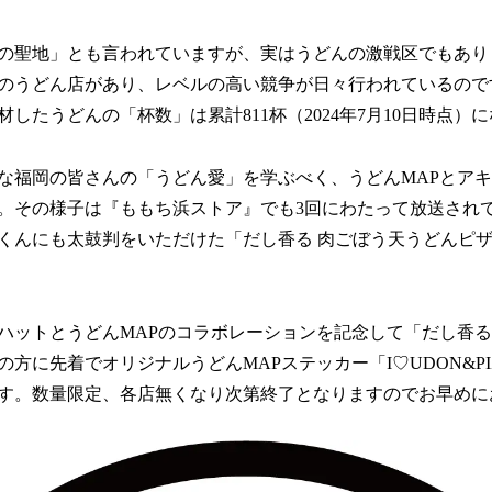
の聖地」とも言われていますが、実はうどんの激戦区でもあり
のうどん店があり、レベルの高い競争が日々行われているので
したうどんの「杯数」は累計811杯（2024年7月10日時点）
福岡の皆さんの「うどん愛」を学ぶべく、うどんMAPとアキ
。その様子は『ももち浜ストア』でも3回にわたって放送され
くんにも太鼓判をいただけた「だし香る 肉ごぼう天うどんピ
ットとうどんMAPのコラボレーションを記念して「だし香る
方に先着でオリジナルうどんMAPステッカー「I♡UDON&PI
す。数量限定、各店無くなり次第終了となりますのでお早めに