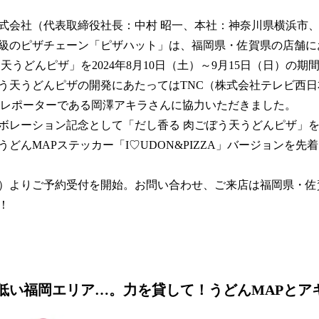
い
ね
会社（代表取締役社長：中村 昭一、本社：神奈川県横浜市
！
数
級のピザチェーン「ピザハット」は、福岡県・佐賀県の店舗に
を
天うどんピザ」を2024年8月10日（土）～9月15日（日）の
読
う天うどんピザの開発にあたってはTNC（株式会社テレビ西
み
込
のレポーターである岡澤アキラさんに協力いただきました。
み
レーション記念として「だし香る 肉ごぼう天うどんピザ」
中
どんMAPステッカー「I♡UDON&PIZZA」バージョンを先
で
す
（水）よりご予約受付を開始。お問い合わせ、ご来店は福岡県・
！
低い福岡エリア…。力を貸して！うどんMAPとア