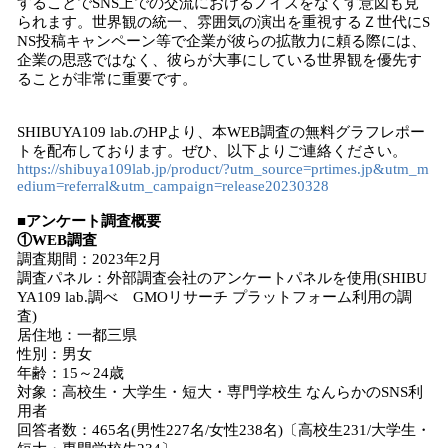
することでSNS上での交流におけるノイズをなくす意図も見
られます。世界観の統一、雰囲気の演出を重視するＺ世代にS
NS投稿キャンペーン等で企業が彼らの拡散力に頼る際には、
企業の思惑ではなく、彼らが大事にしている世界観を優先す
ることが非常に重要です。
SHIBUYA109 lab.のHPより、本WEB調査の無料グラフレポー
トを配布しております。ぜひ、以下よりご連絡ください。
https://shibuya109lab.jp/product/?utm_source=prtimes.jp&utm_m
edium=referral&utm_campaign=release20230328
■アンケート調査概要
①WEB調査
調査期間：2023年2月
調査パネル：外部調査会社のアンケートパネルを使用(SHIBU
YA109 lab.調べ GMOリサーチ プラットフォーム利用の調
査)
居住地：一都三県
性別：男女
年齢：15～24歳
対象：高校生・大学生・短大・専門学校生 なんらかのSNS利
用者
回答者数：465名(男性227名/女性238名)〔高校生231/大学生・