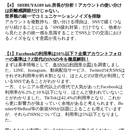
【4】 SHIBUYA109 lab.所長が分析！アカウントの使い分け
は距離感調節だけじゃない。
世界観の統一でコミュニケーションノイズを排除
アカウントを複数持ち、使い分ける理由は、SNSで緩くつな
がり続けることによる「SNS疲れ対策」だけでなく、他者か
ら見たときの統一感を意識することでSNS上での交流におけ
るノイズをなくす意図が見られます。
【1】Facebookの利用率は10%以下？企業アカウントフォロ
ーの基準は？Z世代のSNSの今を徹底解剖！
まずは基本情報として、
各SNSの利用率※図1
を調査しまし
た。LINE、Instagram、動画配信サービス、Twitterの4大SNSは
それぞれ利用率が約８割となり、ほとんどのZ世代が利用して
いるSNSであることがわかります。
一方、ミレニアル世代以上の世代で人気があったFacebookは
利用率が6.2%と10％以下になり、ほとんど使われていないこ
とがわかりました。TikTokは42.4%の利用率となり、これか
ら更に影響力が強まっていく余地があると考えられます。Bo
ndeeやBeReal等の新規SNSが話題に上ることも増えています
が、それらのSNSについては、利用率は5%以下となりまし
た。