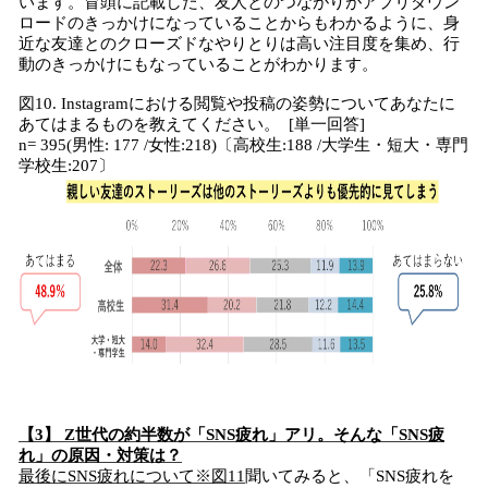
います。冒頭に記載した、友人とのつながりがアプリダウン
ロードのきっかけになっていることからもわかるように、身
近な友達とのクローズドなやりとりは高い注目度を集め、行
動のきっかけにもなっていることがわかります。
図10. Instagramにおける閲覧や投稿の姿勢についてあなたに
あてはまるものを教えてください。 [単一回答]
n= 395(男性: 177 /女性:218)〔高校生:188 /大学生・短大・専門
学校生:207〕
【3】 Z世代の約半数が「SNS疲れ」アリ。そんな「SNS疲
れ」の原因・対策は？
最後にSNS疲れについて※図11
聞いてみると、「SNS疲れを