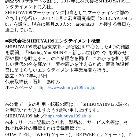
調査やPRサポートを経て、2017年に株式会社SHIBUYA109エ
ンタテイメントに入社。
SHIBUYA109マーケティング担当としてマーケティング部の
立ち上げを行い、2018年5月に若者研究機関「SHIBUYA109 la
b.」を設立。現在は毎月200人の「around20」と接する毎日を
過ごしている。
■株式会社SHIBUYA109エンタテイメント概要
SHIBUYA109渋谷店(東京都・渋谷区)を中心とした4つの施設
を展開。「Making You SHINE!－新しい世代の“今”を輝かせ、
夢や願いを叶える－」の企業理念を掲げ、これからを担う新
しい世代の今を輝かせ、夢や願いを叶えるため、商業施設運
営に留まらないエンタテイメント事業展開を行う。
設立：2017年4月3日
代表取締役：石川 あゆみ
ホームページ：
https://www.shibuya109.co.jp/
※公開データの引用・転載の際は、『SHIBUYA109 lab.調べ』
と明記いただきますようお願い申し上げます。
SHIBUYA109 lab.／
https://shibuya109lab.jp
※本リリースに記載の会社名、製品名、サービス名等は、そ
れぞれ各社の商標または登録商標です。
※TWITTER、TWEET(ツイート)、 RETWEET(リツイート)、T