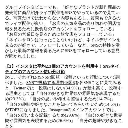
グループインタビューでも、「好きなブランドが新作商品の
発売前に商品紹介ライブ配信をSNSでやっているので見てい
る。写真だけではわからない内容もあるし、質問もできるの
でライブ配信が良い」「お店の人気商品の売り切れや閉店情
報を見るために飲食店のアカウントをフォローしている」
「お店の営業日を見るために飲食店をフォローしている」
「ネイルサロンは行ったことないけれど、ネイルデザインを
見るのが好きで、フォローしている」など、SNSの特性を活
かした最新の情報を得るためにSNSをフォローしている意見
が聞かれました。
【2】インスタは平均2.3個のアカウントを利用中！SNSネイ
ティブのアカウント使い分け術
次に、それぞれのSNSの閲覧・投稿といった行動について調
べました。
SNSで投稿する理由※図6
を各SNSごとに見てみる
と、Twitterでは「投稿はしない(34.9%)」が最も高く、投稿す
る理由としては「自分の好きな世界観や雰囲気を表現するた
め(23.3%)」「自分の思いや考えを整理するため(14.7%)」
「自分の趣味や好きなことを知ってもらいたいため(14.5%)」
がTOP3になりました。Instagramのメインアカウントでは、
「自分の思い出を記録するため(29.6%)」「自分の好きな世界
観や雰囲気を表現するため(26.6%)」「自分の趣味や好きなこ
とを