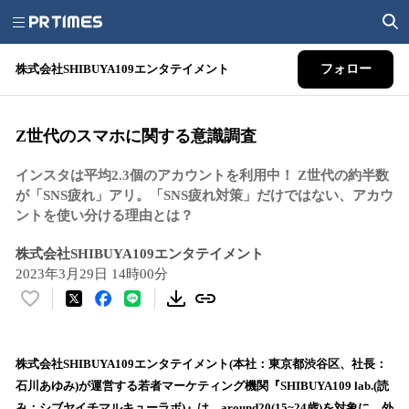
株式会社SHIBUYA109エンタテイメント
フォロー
Z世代のスマホに関する意識調査
インスタは平均2.3個のアカウントを利用中！ Z世代の約半数
が「SNS疲れ」アリ。「SNS疲れ対策」だけではない、アカウ
ントを使い分ける理由とは？
株式会社SHIBUYA109エンタテイメント
2023年3月29日 14時00分
い
い
ね
！
株式会社SHIBUYA109エンタテイメント(本社：東京都渋谷区、社長：
数
石川あゆみ)が運営する若者マーケティング機関『SHIBUYA109 lab.(読
を
み：シブヤイチマルキューラボ)』は、around20(15~24歳)を対象に、外