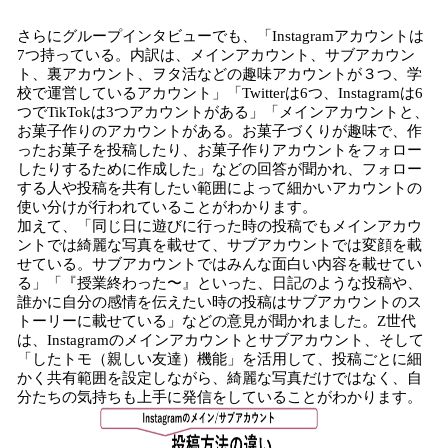
さらにグループインタビューでも、「Instagramアカウントは
7つ持っている。内訳は、メインアカウント、サブアカウン
ト、裏アカウント、ヲタ活などの趣味アカウントが３つ、学
校で運営しているアカウント」「Twitterは6つ、Instagramは6
つでTikTokは3つアカウントがある」「メインアカウントと、
お菓子作りのアカウントがある。お菓子づくりが趣味で、作
ったお菓子を投稿したり、お菓子作りアカウントをフォロー
したりするために作成した」などの回答が聞かれ、フォロー
する人や投稿を共有したい範囲によって細かいアカウントの
使い分けが行われていることがわかります。
加えて、「同じ日に遊びに行った時の投稿でもメインアカウ
ントでは綺麗な写真を載せて、サブアカウントでは変顔を載
せている。サブアカウントではみんな面白い内容を載せてい
る」「『授業終わった〜』といった、日記のような投稿や、
誰かに自分の感情を伝えたい時の投稿はサブアカウントのス
トーリーに載せている」などの意見が聞かれました。Z世代
は、Instagramのメインアカウントとサブアカウント、そして
「したトモ（親しい友達）機能」を活用して、投稿ごとに細
かく共有範囲を設定しながら、綺麗な写真だけではなく、自
分たちの気持ちも上手に発信をしていることがわかります。