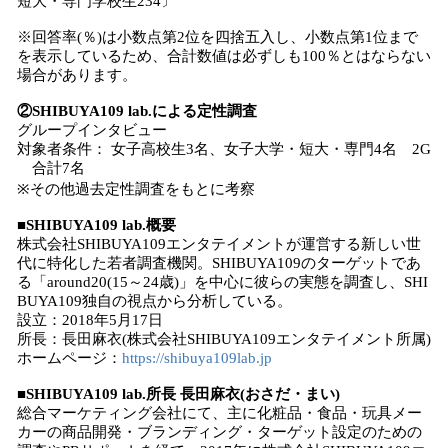
短大・専門学校生234〕
※回答率(％)は小数点第2位を四捨五入し、小数点第1位まで
を表示しているため、合計数値は必ずしも100％とはならない
場合があります。
②SHIBUYA109 lab.による定性調査
グループインタビュー
対象者条件： 女子高校生3名、女子大学・短大・専門4名 2G
合計7名
※その他過去定性調査をもとに考察
■SHIBUYA109 lab.概要
株式会社SHIBUYA109エンタテイメントが運営する新しい世
代に特化した若者調査機関。SHIBUYA109のターゲットであ
る「around20(15～24歳)」を中心に彼らの実態を調査し、SHI
BUYA109独自の視点から分析している。
設立：2018年5月17日
所長：長田麻衣(株式会社SHIBUYA109エンタテイメント所属)
ホームページ：
https://shibuya109lab.jp
■SHIBUYA109 lab.所長 長田麻衣(おさだ・まい)
総合マーケティング会社にて、主に化粧品・食品・玩具メー
カーの商品開発・ブランディング・ターゲット設定のための