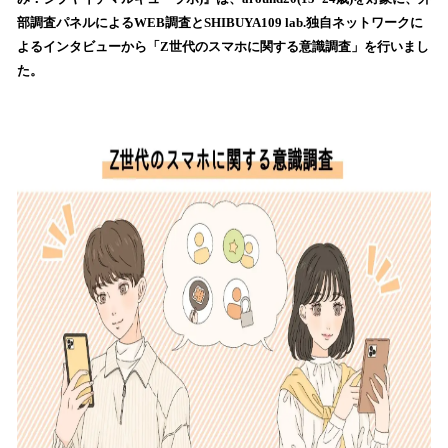
読
部調査パネルによるWEB調査とSHIBUYA109 lab.独自ネットワークに
み
よるインタビューから「Z世代のスマホに関する意識調査」を行いまし
込
た。
み
中
で
す