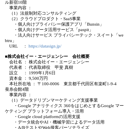
ル新宿10階
事業内容 ：
（1）法規制対応コンサルティング
（2）クラウドプロダクト・SaaS事業
・個人向けプライバシー保護アプリ「Bunsin」
・個人向けデータ活用サービス「paspit」
・法人向けサービス プライバシーテック・スイート「we
btru」
URL ：
https://datasign.jp/
■株式会社イー・エージェンシー 会社概要
会社名 ： 株式会社イー・エージェンシー
代表者 ： 代表取締役 甲斐 真樹
設立 ： 1999年1月6日
資本金 ： 9,500万円
本社所在地 ： 〒100-0006 東京都千代田区有楽町1-9-4
蚕糸会館4階
事業内容 ：
（1）データドリブンマーケティング支援事業
・Google アナリティクス 360をはじめとするGoogle マー
ケティング プラットフォーム導入・活用
・Google cloud platformの活用支援
・データ統合やAI・機械学習によるデータ活用
・A/BテストやWeb接客パーソナライズ