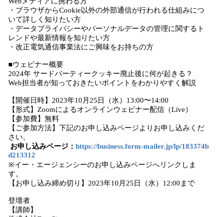
Webメディアに携わる方
・ブラウザからCookie以外の外部通信が行われる仕組みにつ
いて詳しく知りたい方
・データプライバシーやパーソナルデータの管理に関するト
レンドや最新情報を知りたい方
・改正電気通信事業法にご興味をお持ちの方
■ウェビナー概要
2024年 サードパーティークッキー廃止後に何が起きる？
Web担当者が知っておきたいポイントをわかりやすく解説
【開催日時】2023年10月25日（水）13:00〜14:00
【形式】Zoomによるオンラインウェビナー配信（Live）
【参加費】無料
【ご参加方法】下記のお申し込みページよりお申し込みくだ
さい。
お申し込みページ：
https://business.form-mailer.jp/lp/183374b
d213312
※イー・エージェンシーのお申し込みページへリンクしま
す。
【お申し込み締め切り】2023年10月25日（水）12:00まで
登壇者
【講師】