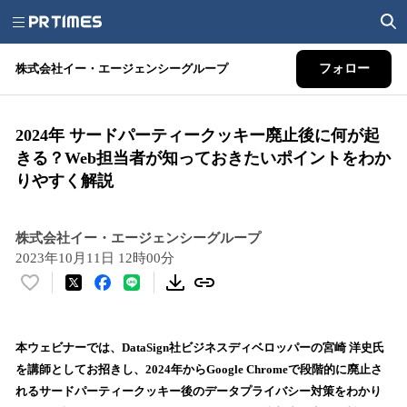
株式会社イー・エージェンシーグループ
フォロー
2024年 サードパーティークッキー廃止後に何が起
きる？Web担当者が知っておきたいポイントをわか
りやすく解説
株式会社イー・エージェンシーグループ
2023年10月11日 12時00分
い
い
ね
！
本ウェビナーでは、DataSign社ビジネスディベロッパーの宮崎 洋史氏
数
を講師としてお招きし、2024年からGoogle Chromeで段階的に廃止さ
を
れるサードパーティークッキー後のデータプライバシー対策をわかり
読