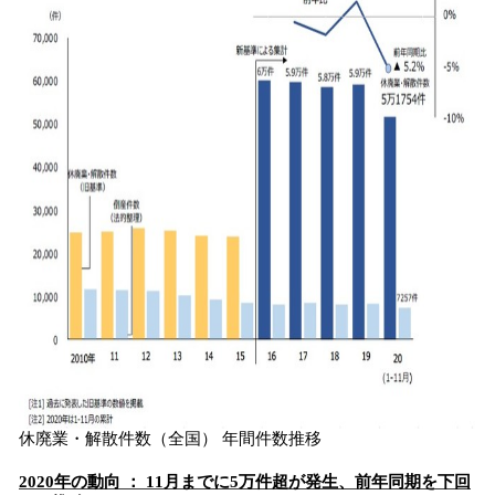
読
み
込
み
中
で
す
休廃業・解散件数（全国） 年間件数推移
2020年の動向 ： 11月までに5万件超が発生、前年同期を下回