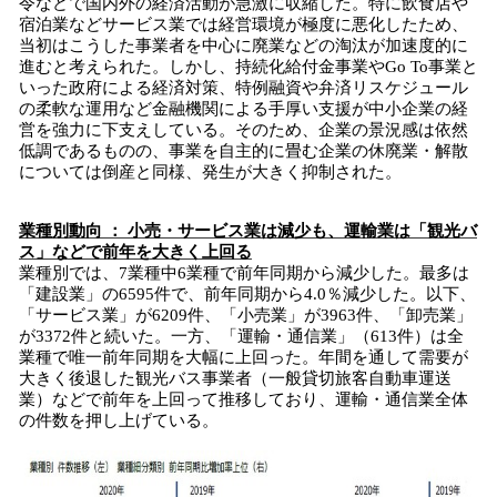
令などで国内外の経済活動が急激に収縮した。特に飲食店や
宿泊業などサービス業では経営環境が極度に悪化したため、
当初はこうした事業者を中心に廃業などの淘汰が加速度的に
進むと考えられた。しかし、持続化給付金事業やGo To事業と
いった政府による経済対策、特例融資や弁済リスケジュール
の柔軟な運用など金融機関による手厚い支援が中小企業の経
営を強力に下支えしている。そのため、企業の景況感は依然
低調であるものの、事業を自主的に畳む企業の休廃業・解散
については倒産と同様、発生が大きく抑制された。
業種別動向 ： 小売・サービス業は減少も、運輸業は「観光バ
ス」などで前年を大きく上回る
業種別では、7業種中6業種で前年同期から減少した。最多は
「建設業」の6595件で、前年同期から4.0％減少した。以下、
「サービス業」が6209件、「小売業」が3963件、「卸売業」
が3372件と続いた。一方、「運輸・通信業」（613件）は全
業種で唯一前年同期を大幅に上回った。年間を通して需要が
大きく後退した観光バス事業者（一般貸切旅客自動車運送
業）などで前年を上回って推移しており、運輸・通信業全体
の件数を押し上げている。