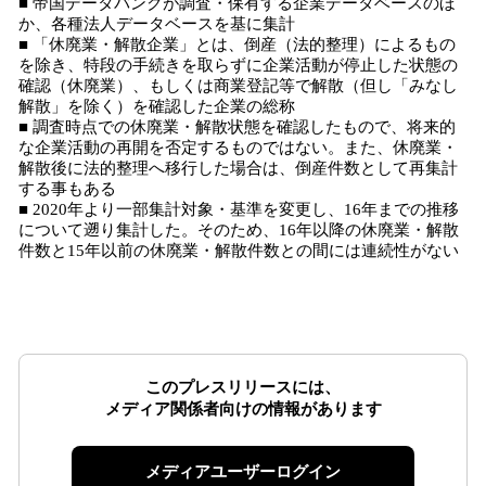
■ 帝国データバンクが調査・保有する企業データベースのほ
か、各種法人データベースを基に集計
■ 「休廃業・解散企業」とは、倒産（法的整理）によるもの
を除き、特段の手続きを取らずに企業活動が停止した状態の
確認（休廃業）、もしくは商業登記等で解散（但し「みなし
解散」を除く）を確認した企業の総称
■ 調査時点での休廃業・解散状態を確認したもので、将来的
な企業活動の再開を否定するものではない。また、休廃業・
解散後に法的整理へ移行した場合は、倒産件数として再集計
する事もある
■ 2020年より一部集計対象・基準を変更し、16年までの推移
について遡り集計した。そのため、16年以降の休廃業・解散
件数と15年以前の休廃業・解散件数との間には連続性がない
このプレスリリースには、
メディア関係者向けの情報があります
メディアユーザーログイン