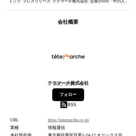
トップ
プレスリリース
テテマーチ株式会社
企業のSNS「中の人」が
会社概要
テテマーチ株式会社
44
フォロワー
フォロー
RSS
URL
https://tetemarche.co.jp/
業種
情報通信
本社所在地
東京都目黒区目黒1-24-12 オリックス目