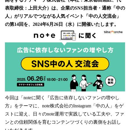
を
表取締役：上田大介）は、企業のSNS担当者・通称「中の
読
み
人」がリアルでつながる人気イベント「中の人交流会」
込
の第14回を、2024年6月26日（水）に開催いたします。
み
中
で
す
今回は「noteに聞く『広告に依存しないファンの増やし
方』をテーマに、note株式会社のInstagram「中の人」をゲ
ストに迎え、日々のnote運用で実践している工夫や、ファ
ンとの信頼関係を育むコンテンツづくりの裏側をお話し