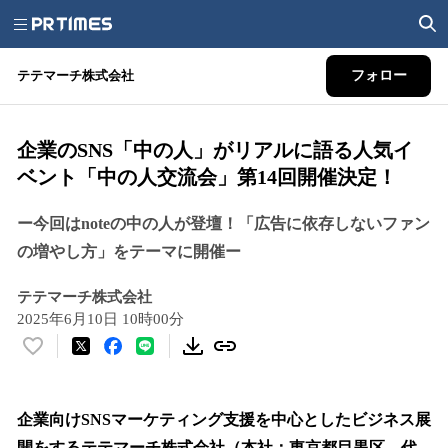
テテマーチ株式会社
フォロー
企業のSNS「中の人」がリアルに語る人気イ
ベント「中の人交流会」第14回開催決定！
ー今回はnoteの中の人が登壇！「広告に依存しないファン
の増やし方」をテーマに開催ー
テテマーチ株式会社
2025年6月10日 10時00分
い
い
ね
！
企業向けSNSマーケティング支援を中心としたビジネス展
数
開をするテテマーチ株式会社（本社：東京都目黒区、代