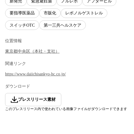
新発売
緊急避妊薬
ノルレボ
アフターピル
要指導医薬品
市販化
レボノルゲストレル
スイッチOTC
第一三共ヘルスケア
位置情報
東京都
中央区
（
本社・支社
）
関連リンク
https://www.daiichisankyo-hc.co.jp/
ダウンロード
プレスリリース素材
このプレスリリース内で使われている画像ファイルがダウンロードできます