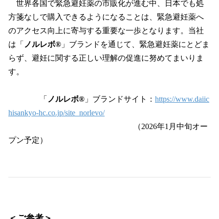
世界各国で緊急避妊薬の市販化が進む中、日本でも処
方箋なしで購入できるようになることは、緊急避妊薬へ
のアクセス向上に寄与する重要な一歩となります。当社
は「
ノルレボ®
」ブランドを通じて、緊急避妊薬にとどま
らず、避妊に関する正しい理解の促進に努めてまいりま
す。
「
ノルレボ®
」ブランドサイト：
https://www.daiic
hisankyo-hc.co.jp/site_norlevo/
（2026年1月中旬オー
プン予定）
＜ご参考＞