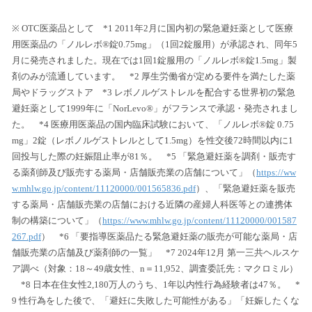
※ OTC医薬品として *1 2011年2月に国内初の緊急避妊薬として医療
用医薬品の「ノルレボ®錠0.75mg」（1回2錠服用）が承認され、同年5
月に発売されました。現在では1回1錠服用の「ノルレボ®錠1.5mg」製
剤のみが流通しています。 *2 厚生労働省が定める要件を満たした薬
局やドラッグストア *3 レボノルゲストレルを配合する世界初の緊急
避妊薬として1999年に「NorLevo®」がフランスで承認・発売されまし
た。 *4 医療用医薬品の国内臨床試験において、「ノルレボ®錠 0.75
mg」2錠（レボノルゲストレルとして1.5mg）を性交後72時間以内に1
回投与した際の妊娠阻止率が81％。 *5 「緊急避妊薬を調剤・販売す
る薬剤師及び販売する薬局・店舗販売業の店舗について」（
https://ww
w.mhlw.go.jp/content/11120000/001565836.pdf
）、「緊急避妊薬を販売
する薬局・店舗販売業の店舗における近隣の産婦人科医等との連携体
制の構築について」（
https://www.mhlw.go.jp/content/11120000/001587
267.pdf
） *6 「要指導医薬品たる緊急避妊薬の販売が可能な薬局・店
舗販売業の店舗及び薬剤師の一覧」 *7 2024年12月 第一三共ヘルスケ
ア調べ（対象：18～49歳女性、n＝11,952、調査委託先：マクロミル）
*8 日本在住女性2,180万人のうち、1年以内性行為経験者は47％。 *
9 性行為をした後で、「避妊に失敗した可能性がある」「妊娠したくな