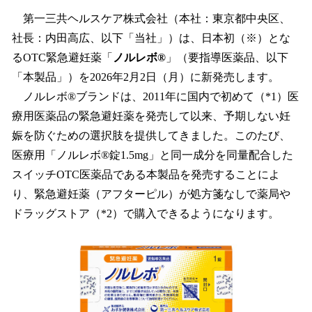
ね
！
第一三共ヘルスケア株式会社（本社：東京都中央区、
数
社長：内田高広、以下「当社」）は、日本初（※）とな
を
るOTC緊急避妊薬「
ノルレボ®
」（要指導医薬品、以下
読
み
「本製品」）を2026年2月2日（月）に新発売します。
込
ノルレボ®ブランドは、2011年に国内で初めて（*1）医
み
療用医薬品の緊急避妊薬を発売して以来、予期しない妊
中
で
娠を防ぐための選択肢を提供してきました。このたび、
す
医療用「ノルレボ®錠1.5mg」と同一成分を同量配合した
スイッチOTC医薬品である本製品を発売することによ
り、緊急避妊薬（アフターピル）が処方箋なしで薬局や
ドラッグストア（*2）で購入できるようになります。