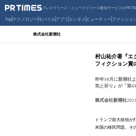
プレスリリース・ニュースリリース配信サービスのPR TIM
Top
テクノロジー
モバイル
アプリ
エンタメ
ビューティー
ファッショ
株式会社新潮社
村山祐介著『エ
フィクション賞
昨年10月に新潮社
気と祈り』が「第4
株式会社新潮社
202
トランプ前大統領が
米国の移民問題。そ