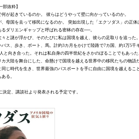
読
一部抜粋】
み
で何が起きているのか。 彼らはどうやって壁に向かっているのか。
込
が、母国を去って移民になるのか。 突如出現した「エクソダス」の正体
み
あるダリエンギャップと呼ばれる密林の存在──。
中
で
次々と謎が浮かび、そのたびに私は国境を越え、彼らの足取りを追った
す
バス、歩き、ボート、馬。計約3カ月をかけて陸路で7カ国、約1万5千
00人と向き合った。それは私自身の四半世紀をさかのぼることでもあった
リカ大陸を舞台にした、命懸けで国境を越える世界中の移民たちの物語
と同じ時代を生き、世界最強のパスポートを手に自由に国境を越えるこ
もある。
木)に決定、講談社より発表される予定です。