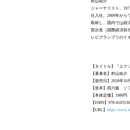
村山祐介
ジャーナリスト。19
社入社。2009年か
取材し、国内では経
部次長（国際経済担当
レビグランプリのドキ
【タイトル】『エク
【著者名】村山祐介
【発売日】2020年10
【造本】四六版 ソ
【本体定価】1980円
【ISBN】978-4103536
【URL】
https://www.s