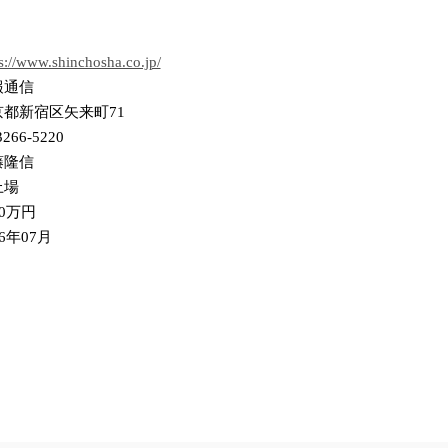
s://www.shinchosha.co.jp/
報通信
京都新宿区矢来町71
3266-5220
藤隆信
上場
00万円
96年07月