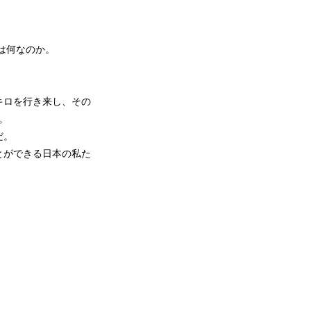
は何なのか。
。
キロを行き来し、その
。
だ。
とができる日本の私た