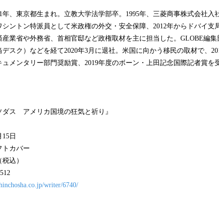
71年、東京都生まれ。立教大学法学部卒。1995年、三菱商事株式会社入社
らワシントン特派員として米政権の外交・安全保障、2012年からドバイ
済産業省や外務省、首相官邸など政権取材を主に担当した。GLOBE編集
デスク）などを経て2020年3月に退社。米国に向かう移民の取材で、2018
ュメンタリー部門奨励賞、2019年度のボーン・上田記念国際記者賞を
ソダス アメリカ国境の狂気と祈り』
月15日
フトカバー
（税込）
512
hinchosha.co.jp/writer/6740/