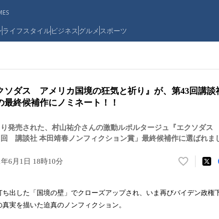
ES
ン
ライフスタイル
ビジネス
グルメ
スポーツ
クソダス アメリカ国境の狂気と祈り』が、第43回講談
の最終候補作にノミネート！！
より発売された、村山祐介さんの激動ルポルタージュ『エクソダス
3回 講談社 本田靖春ノンフィクション賞」最終候補作に選ばれま
1年6月1日 18時10分
い
い
ね
打ち出した「国境の壁」でクローズアップされ、いま再びバイデン政権
！
の真実を描いた迫真のノンフィクション。
数
を