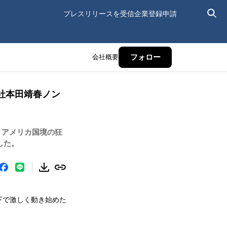
プレスリリースを受信
企業登録申請
会社概要
フォロー
社本田靖春ノン
 アメリカ国境の狂
した。
下で激しく動き始めた