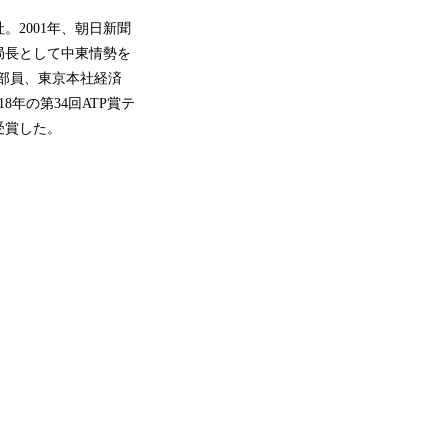
。2001年、朝日新聞
支局長として中東情勢を
部員、東京本社経済
年の第34回ATP賞テ
受賞した。