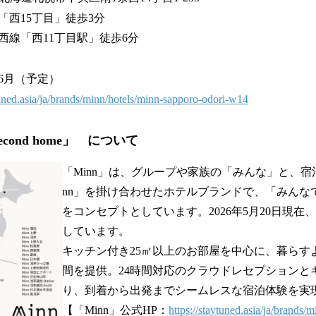
「西15丁目」徒歩3分
西11丁目駅」徒歩6分
年6月（予定）
tuned.asia/ja/brands/minn/hotels/minn-sapporo-odori-w14
r second home」 について
「Minn」は、グループや家族の「みんな」と、宿
nn」を掛け合わせたホテルブランドで、「みんな
をコンセプトとしています。2026年5月20日現在
しています。
キッチン付き25㎡以上のお部屋を中心に、暮らす
間を提供。24時間対応のクラウドレセプションと
り、到着から出発までシームレスな宿泊体験を実
【「Minn」公式HP：
https://staytuned.asia/ja/brands/