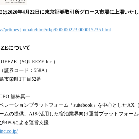
EZEは2026年4月22日に東京証券取引所グロース市場に上場いた
s://prtimes.jp/main/html/rd/p/000000223.000015235.html
EZEについて
EZE（SQUEEZE Inc.）
証券コード：558A）
島市栄町1丁目52番
EO 舘林真一
レーションプラットフォーム「suitebook」を中心としたA
ームの提供、AIを活用した宿泊業界向け運営プラットフォー
びBPOによる運営支援
inc.co.jp/