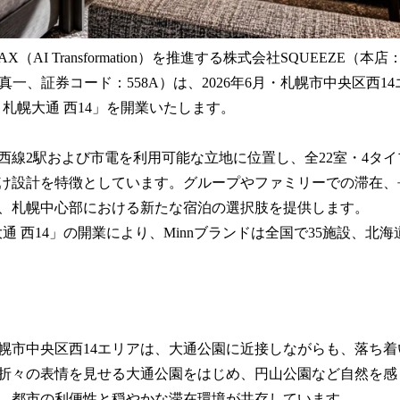
（AI Transformation）を推進する株式会社SQUEEZE（
真一、証券コード：558A）は、2026年6月・札幌市中央区西1
n 札幌大通 西14」を開業いたします。
西線2駅および市電を利用可能な立地に位置し、全22室・4タイ
け設計を特徴としています。グループやファミリーでの滞在、
、札幌中心部における新たな宿泊の選択肢を提供します。
幌大通 西14」の開業により、Minnブランドは全国で35施設、北
幌市中央区西14エリアは、大通公園に近接しながらも、落ち
折々の表情を見せる大通公園をはじめ、円山公園など自然を感
、都市の利便性と穏やかな滞在環境が共存しています。