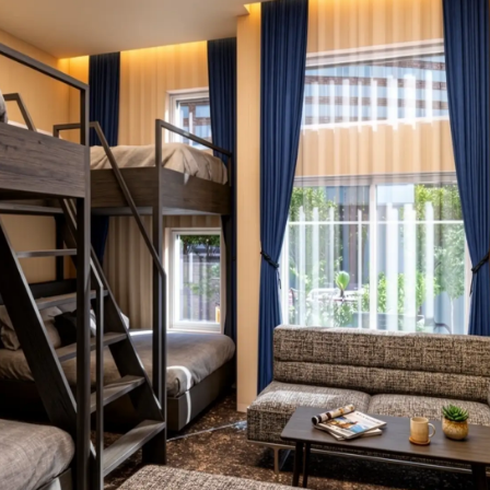
読
み
込
み
中
で
す