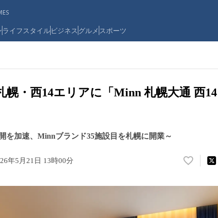
ES
ン
ライフスタイル
ビジネス
グルメ
スポーツ
札幌・西14エリアに「Minn 札幌大通 西14
開を加速、Minnブランド35施設目を札幌に開業～
026年5月21日 13時00分
い
い
ね
！
数
を