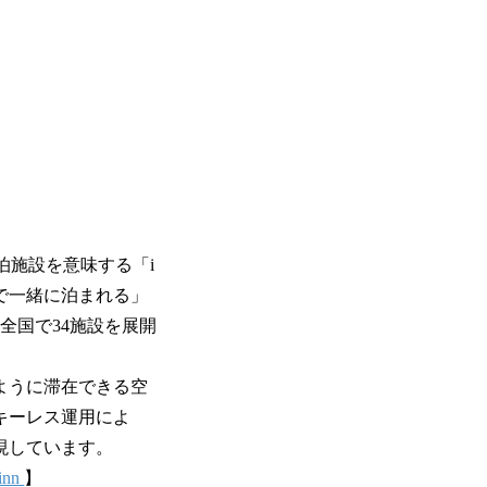
泊施設を意味する「i
で一緒に泊まれる」
、全国で34施設を展開
ように滞在できる空
キーレス運用によ
現しています。
minn
】