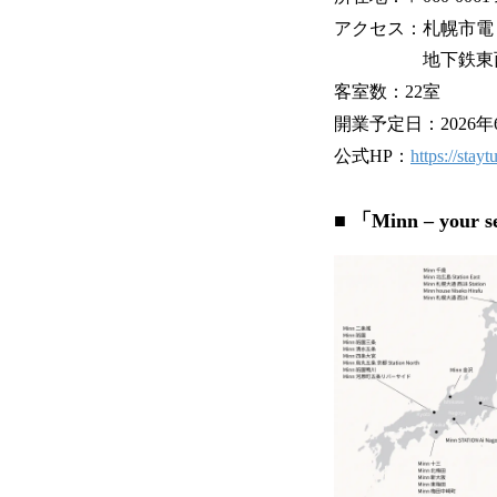
アクセス：札幌市電
地下鉄東西線「
客室数：22室
開業予定日：2026
公式HP：
https://stay
■ 「Minn – you