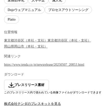
業務効率化
人手不足
属人化
Dojoウェブマニュアル
プロセスアウトソーシング
Platio
位置情報
東京都
渋谷区
（
本社・支社
）
東京都
渋谷区
（
本社・支社
）
岡山県
岡山市
（
本社・支社
）
関連リンク
https://www.tenda.co.jp/newsrelease/20250507_20853.html
ダウンロード
プレスリリース素材
このプレスリリース内で使われている画像ファイルがダウンロードできます
株式会社テンダ
のプレスキットを見る