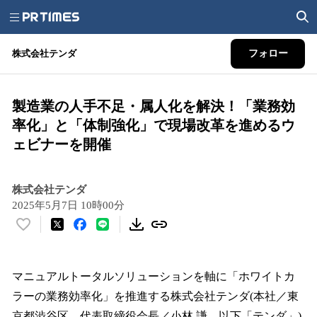
株式会社テンダ
フォロー
製造業の人手不足・属人化を解決！「業務効
率化」と「体制強化」で現場改革を進めるウ
ェビナーを開催
株式会社テンダ
2025年5月7日 10時00分
い
い
ね
！
マニュアルトータルソリューションを軸に「ホワイトカ
数
ラーの業務効率化」を推進する株式会社テンダ(本社／東
を
京都渋谷区、代表取締役会長／小林 謙、以下「テンダ」)