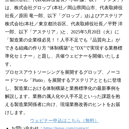
読
み
は、株式会社グロップ (本社／岡山県岡山市、代表取締役
込
社長／原田 竜一郎、以下「グロップ」)およびアステリア
み
株式会社(本社／東京都渋谷区、代表取締役社長／平野 洋
中
で
一郎、以下「アステリア」)と、2025年5月20日（火）に
す
「製造業の企業様必見！！人手不足でも『品質向上』が
できる組織の作り方 ”体制構築”と”DX”で実現する業務標
準化セミナー」と題し、共催ウェビナーを開催いたしま
す。
プロセスアウトソーシングを展開するグロップ、ノーコ
ードツール「Platio」を展開するアステリアとともに登壇
し、製造業における体制構築と業務標準化の最新事例を
解説します。業務の属人化や人手不足といった課題を抱
える製造業関係者に向け、現場業務改善のヒントをお届
けします。
ウェビナー申込はこちら（無料）
お問い合わせ：
https://tepss.com/contact/