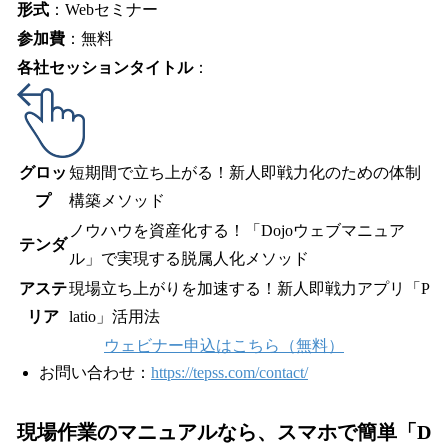
形式
：Webセミナー
参加費
：無料
各社セッションタイトル
：
グロッ
短期間で立ち上がる！新人即戦力化のための体制
プ
構築メソッド
ノウハウを資産化する！「Dojoウェブマニュア
テンダ
ル」で実現する脱属人化メソッド
アステ
現場立ち上がりを加速する！新人即戦力アプリ「P
リア
latio」活用法
ウェビナー申込はこちら（無料）
お問い合わせ：
https://tepss.com/contact/
現場作業のマニュアルなら、スマホで簡単「D