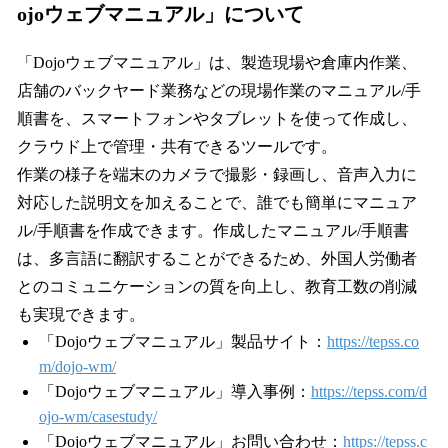
ojoウェブマニュアル」について
「Dojoウェブマニュアル」は、製造現場や倉庫内作業、
店舗のバックヤード業務などの現場作業のマニュアル/手
順書を、スマートフォンやタブレットを使って作成し、
クラウド上で管理・共有できるツールです。
作業の様子を端末のカメラで撮影・録画し、音声入力に
対応した説明文を加えることで、誰でも簡単にマニュア
ル/手順書を作成できます。作成したマニュアル/手順書
は、多言語に翻訳することができるため、外国人労働者
とのコミュニケーションの質を向上し、教育工数の削減
も実現できます。
「Dojoウェブマニュアル」製品サイト：
https://tepss.co
m/dojo-wm/
「Dojoウェブマニュアル」導入事例：
https://tepss.com/d
ojo-wm/casestudy/
「Dojoウェブマニュアル」お問い合わせ：
https://tepss.c