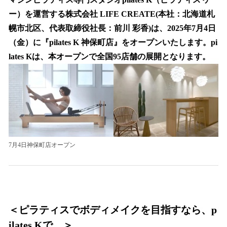
数
ー）を運営する株式会社 LIFE CREATE(本社：北海道札
を
幌市北区、代表取締役社長：前川 彩香)は、2025年7月4日
読
み
（金）に『pilates K 神保町店』をオープンいたします。pi
込
lates Kは、本オープンで全国95店舗の展開となります。
み
中
で
す
7月4日神保町店オープン
＜ピラティスでボディメイクを目指すなら、p
ilates Kで。＞