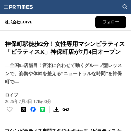
株式会社LOIVE
フォロー
神保町駅徒歩2分！女性専用マシンピラティス
「ピラティスK」神保町店が7月4日オープン
—全国95店舗目！音楽に合わせて動くグループ型レッス
ンで、姿勢や体幹を整える“ニュートラルな時間”を神保
町で—
ロイブ
2025年7月3日 17時00分
い
い
ね
！
マシンピラティス専門スタジオpilates K（ピラティス ケ