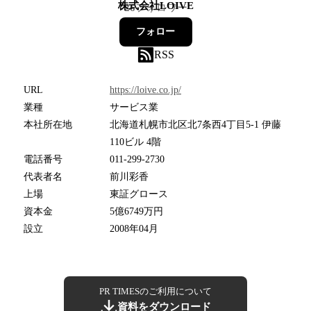
株式会社LOIVE
26
フォロワー
フォロー
RSS
URL
https://loive.co.jp/
業種
サービス業
本社所在地
北海道札幌市北区北7条西4丁目5-1 伊藤
110ビル 4階
電話番号
011-299-2730
代表者名
前川彩香
上場
東証グロース
資本金
5億6749万円
設立
2008年04月
PR TIMESのご利用について
資料をダウンロード