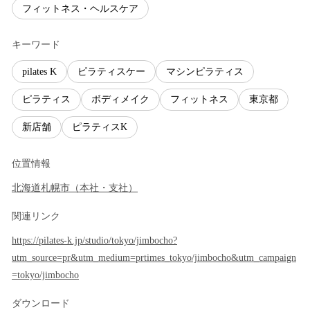
フィットネス・ヘルスケア
キーワード
pilates K
ピラティスケー
マシンピラティス
ピラティス
ボディメイク
フィットネス
東京都
新店舗
ピラティスK
位置情報
北海道
札幌市
（
本社・支社
）
関連リンク
https://pilates-k.jp/studio/tokyo/jimbocho?
utm_source=pr&utm_medium=prtimes_tokyo/jimbocho&utm_campaign
=tokyo/jimbocho
ダウンロード