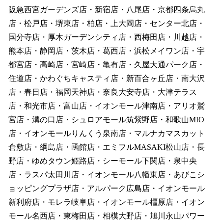
阪急西宮ガーデンズ店・新宿店・八尾店・京都四条烏丸
店・松戸店・堺東店・柏店・上大岡店・センター北店・
国分寺店・厚木ガーデンシティ店・西梅田店・川越店・
熊本店・静岡店・茨木店・葛西店・浜松メイワン店・宇
都宮店・高崎店・宮崎店・亀有店・久屋大通パーク店・
住道店・かわぐちキャスティ店・新百合ヶ丘店・南大沢
店・春日店・福岡天神店・奈良大安寺店・大津テラス
店・和光市店・富山店・イオンモール津南店・アリオ鷲
宮店・溝の口店・シュロアモール筑紫野店・和歌山MIO
店・イオンモールりんくう泉南店・マルナカマスカット
倉敷店・綱島店・函館店・エミフルMASAKI松山店・長
野店・ゆめタウン姫路店・シーモール下関店・泉中央
店・ラスパ太田川店・イオンモール八幡東店・あびこシ
ョッピングプラザ店・アルパーク広島店・イオンモール
新利府店・モレラ岐阜店・イオンモール橿原店・イオン
モール名西店・東梅田店・相模大野店・旭川永山パワー