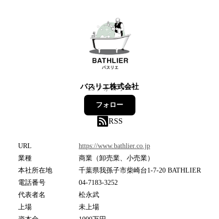
バスリエ株式会社
13
フォロワー
フォロー
RSS
URL
https://www.bathlier.co.jp
業種
商業（卸売業、小売業）
本社所在地
千葉県我孫子市柴崎台1-7-20 BATHLIER
電話番号
04-7183-3252
代表者名
松永武
上場
未上場