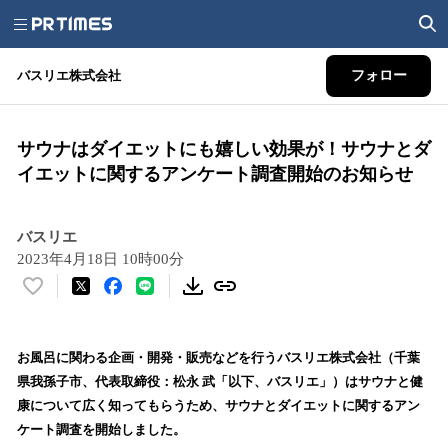
バスリエ株式会社
フォロー
サウナはダイエットにも嬉しい効果が！サウナとダ
イエットに関するアンケート調査開始のお知らせ
バスリエ
2023年4月18日 10時00分
い
い
ね
！
お風呂に関わる企画・開発・販売などを行うバスリエ株式会社（千葉
数
県我孫子市、代表取締役：松永 武「以下、バスリエ」）はサウナと健
を
康について広く知ってもらうため、サウナとダイエットに関するアン
読
ケート調査を開始しました。
み