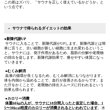
この差はズバリ、「サウナを正しく使えているかどうか」と
いう点です。
サウナで得られるダイエットの効果
●新陳代謝UP
サウナに入ることで、新陳代謝がUPします。新陳代謝とは簡
単に言うと、古い細胞が新しい細胞に生まれ変わるというこ
と。サウナには、発汗作用があるため、脂肪の分解や老廃物
の排出を促します。新陳代謝効果で、痩せやすい体質になっ
ていきます。
●むくみ解消
血液の循環が良くなるため、むくみ解消にもつながります。
体を内側から温めることで、血行が改善されるからです。ま
た汗をかくことで、老廃物の排出スムーズに行われるという
効果も得られます。
●カロリー消費
体重60㎏の人が、サウナに10分間入ったと仮定した場合、1
5〜30kcal程度のカロリーが消費されるといわれています
。水