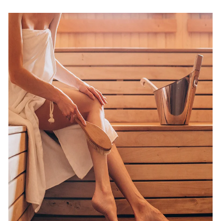
込
み
中
で
す