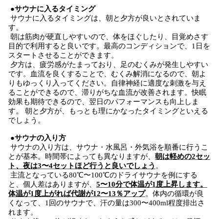
●サウナに入るタイミング
サウナに入るタイミングは、朝と夕方が良いとされていま
す。
朝は筋肉が硬直しやすいので、体をほぐしたり、目覚めさす
目的で利用すると良いです。最高のコンディションで、1日を
スタートさせることができます。
夕方は、疲労感がたまっており、足のむくみが発生しやすい
です。血流を良くすることで、むくみ解消になるので、朝よ
りもゆっくり入ってください。自律神経に適度な刺激を与え
ることができるので、滞りがちな血流が改善されます。快眠
効果も期待できるので、翌日のパフォーマンスも向上しま
す。 朝と夕方が、もっとも理にかなったタイミングといえる
でしょう。
●サウナの入り方
サウナの入り方は、サウナ・水風呂・外気浴を順番に行うこ
とが基本。時間帯によっても異なりますが、
朝は軽めの2セッ
ト、夜は3〜4セットほど行うと良いでしょう
。
主流となっている80℃〜100℃のドライサウナを例にする
と、個人差はありますが、
5〜10分で体温が1度上昇します。
体温が1度上がれば代謝が12〜13％アップ
。体内の循環が良
くなって、1回のサウナで、汗の量は300〜400ml程度排出さ
れます。