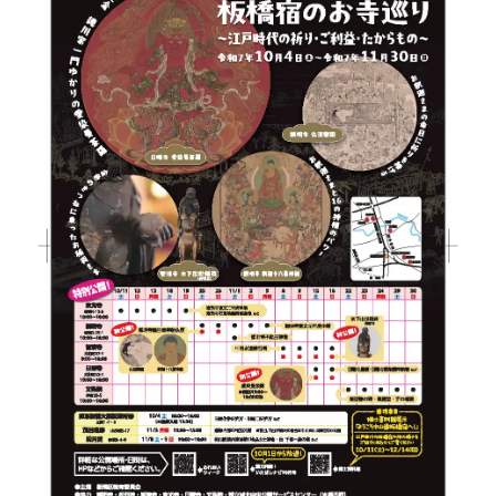
読
み
込
み
中
で
す