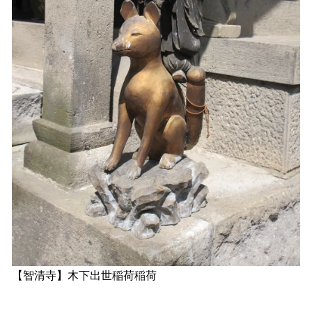
【智清寺】木下出世稲荷稲荷