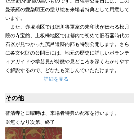
た歴史的価値の高いものです。日曜寺公開日には、この
曼荼羅の愛染明王の塗り絵を来場者特典として用意して
います。
また、赤塚地区では徳川将軍家の朱印状が伝わる松月
院の寺宝館、上板橋地区では都内で初めて旧石器時代の
石器が見つかった茂呂遺跡内部も特別公開します。さら
に各文化財の公開日には、地元の歴史に詳しいボランテ
ィアガイドや学芸員が特徴や見どころを深くわかりやす
く解説するので、どなたも楽しんでいただけます。
詳細を見る
その他
智清寺と日曜時は、来場者特典の配布を行います。
※無くなり次第、終了