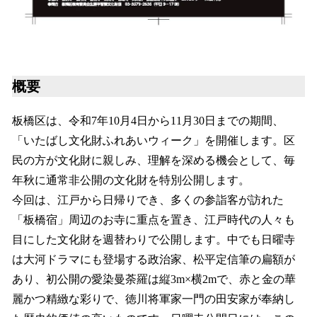
概要
板橋区は、令和7年10月4日から11月30日までの期間、
「いたばし文化財ふれあいウィーク」を開催します。区
民の方が文化財に親しみ、理解を深める機会として、毎
年秋に通常非公開の文化財を特別公開します。
今回は、江戸から日帰りでき、多くの参詣客が訪れた
「板橋宿」周辺のお寺に重点を置き、江戸時代の人々も
目にした文化財を週替わりで公開します。中でも日曜寺
は大河ドラマにも登場する政治家、松平定信筆の扁額が
あり、初公開の愛染曼荼羅は縦3m×横2mで、赤と金の華
麗かつ精緻な彩りで、徳川将軍家一門の田安家が奉納し