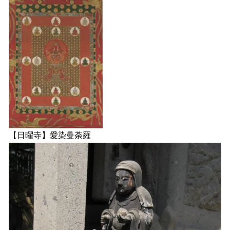
【日曜寺】愛染曼荼羅