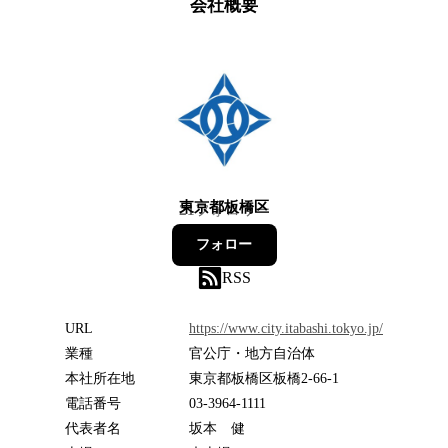
会社概要
東京都板橋区
21
フォロワー
フォロー
RSS
URL
https://www.city.itabashi.tokyo.jp/
業種
官公庁・地方自治体
本社所在地
東京都板橋区板橋2-66-1
電話番号
03-3964-1111
代表者名
坂本 健