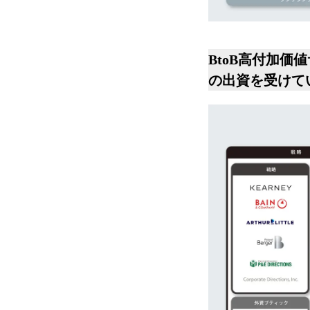
BtoB高付加価
の出資を受けて