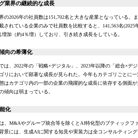
グ業界の継続的な成長
の2026年の社員数は151,702名と大きな産業となっている
れている企業のみで社員数を比較すると、141,563名(2025年)→14
86名増加（約4％増）しており、引き続き成長をしている。
傾向の希薄化
は、2022年の「戦略×デジタル」、2023年以降の「総合×デ
ゴリにおいて顕著な成長が見られた。今年もカテゴリごとに一
態はカテゴリ内の一部の企業の飛躍的な成長に依存する側面が
の傾向は弱まっている。
機能化
ては、M&Aやグループ統合等を除くとAI特化型のブティックフ
背景には、生成AIに関する知見や実装力は全コンサルティン