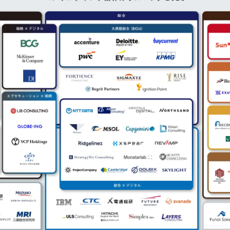
み
込
み
中
で
す