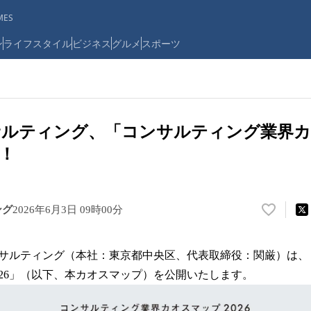
ES
ン
ライフスタイル
ビジネス
グルメ
スポーツ
サルティング、「コンサルティング業界
開！
ング
2026年6月3日 09時00分
い
い
ね
サルティング（本社：東京都中央区、代表取締役：関厳）は、
！
数
026」（以下、本カオスマップ）を公開いたします。
を
読