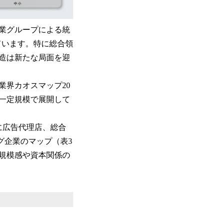
業グループによる統
ています。特に総合領
造は新たな局面を迎
業界カオスマップ20
に一定規模で展開して
に広告代理店、総合
グ企業のマップ（表3
規模感や資本関係の