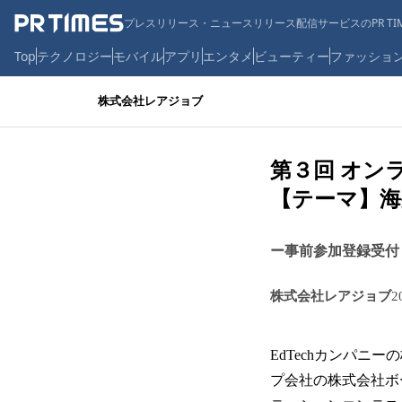
プレスリリース・ニュースリリース配信サービスのPR TIM
Top
テクノロジー
モバイル
アプリ
エンタメ
ビューティー
ファッショ
株式会社レアジョブ
第３回 オン
【テーマ】
ー事前参加登録受付 
株式会社レアジョブ
2
EdTechカンパ
プ会社の株式会社ボ