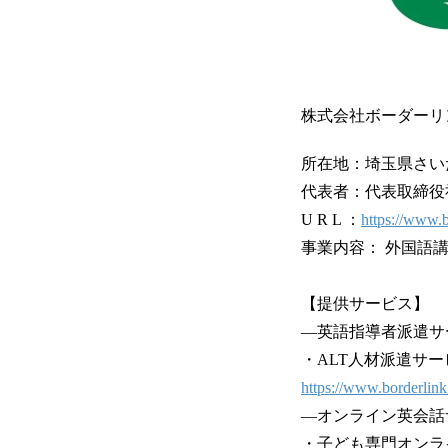
株式会社ボーダーリ
所在地：埼玉県さいたま市
代表者：代表取締役社
U R L ：
https://www.b
事業内容： 外国語
【提供サービス】
―英語指導者派遣サ
・ALT人材派遣サー
https://www.borderlink.
―オンライン英会話
・子ども専門オンラ