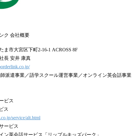
ンク 会社概要
大宮区下町2-16-1 ACROSS 8F
長 安井 康真
orderlink.co.jp/
講師派遣事業／語学スクール運営事業／オンライン英会話事業
ービス
ビス
co.jp/service/alt.html
サービス
イン英会話サービス「リップルキッズパーク」