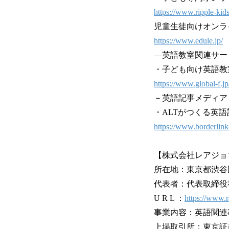
https://www.ripple-kid
児童生徒向けオンラ
https://www.edule.jp/
―英語教室関連サー
・子ども向け英語教
https://www.global-f.jp
－英語記事メディア
・ALTがつくる英語記
https://www.borderlink
【株式会社レアジョ
所在地：東京都渋谷区神
代表者：代表取締役社
U R L ：
https://www.r
事業内容：英語関連
上場取引所：東京証