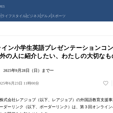
ES
ン
ライフスタイル
ビジネス
グルメ
スポーツ
ライン小学生英語プレゼンテーションコ
海外の人に紹介したい、わたしの大切なも
2025年9月28日（日）までー
025年6月23日 11時00分
い
い
ね
ニーの株式会社レアジョブ（以下、レアジョブ）の外国語教育支援
！
数
ーダーリンク（以下、ボーダーリンク）は、第３回オンライン
を