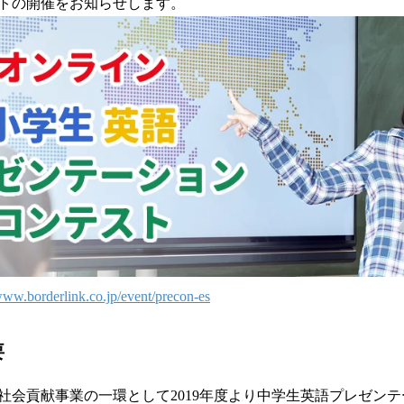
トの開催をお知らせします。
読
み
込
み
中
で
す
/www.borderlink.co.jp/event/precon-es
要
社会貢献事業の一環として2019年度より中学生英語プレゼン