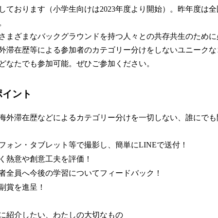
しております（小学生向けは2023年度より開始）。昨年度は全国
。
さまざまなバックグラウンドを持つ人々との共存共生のために
外滞在歴等による参加者のカテゴリー分けをしないユニークな
どなたでも参加可能。ぜひご参加ください。
ポイント
海外滞在歴などによるカテゴリー分けを一切しない、誰にでも
フォン・タブレット等で撮影し、簡単にLINEで送付！
く熱意や創意工夫を評価！
者全員へ今後の学習についてフィードバック！
副賞を進呈！
に紹介したい、わたしの大切なもの