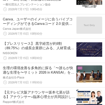
一般社団法人プレゼンテーション協会
2026年7月17日 10時45分
Canva、ユーザーのイメージに合うバイブコ
ーディングができるCanvaコード 2.0 提供開
始
Canva Japan株式会社
2026年7月15日 15時00分
【プレスリリース】 黒字経営が約9割
（89.75%）の成長企業群にみる、人材育成の
最新トレンド 中小企業経営者の5割が最重視
NISSOKEN
する能力は「困難に負けず、やり抜く力」
2026年7月15日 10時00分
生理の環境改善を多角的に探る「〜誰もが快
適な生理を〜サミット 2026 in KANSAI」を8
月4日（火）に京都で開催
株式会社G-Place
2026年7月10日 11時00分
【元テレビ大阪アナウンサー坂本七菜が語
る】アナウンサー×臨床心理士が共同設計した
異色のビジネススクール「Communication
Rapport株式会社