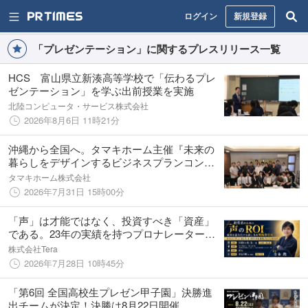
ログイン
新規登録
「プレゼンテーション」に関するプレスリリース一覧
HCS 富山県立新湊高等学校で「伝わるプレ
ゼンテーション」を学ぶ出前授業を実施
北陸コンピュータ・サービス株式会社
2026年8月6日 11時21分
沖縄から全国へ。タマキホーム主催『未来の
暮らしをデザインするビジネスプランコンテ
スト』最終審査会を開催！Z世代が創る「脱・
タマキホーム株式会社
労働集約型」の不動産ビジネスが決定
2026年7月31日 15時00分
「声」は才能ではなく、投資すべき「資産」
である。23年の実績を持つプロナレーターが
伝授する、経営者のための『声のROI最大
株式会社Tera
化・戦略的投資術』ワークショップを8月3日
2026年7月28日 10時45分
に開催
「第6回 全国高校生プレゼン甲子園」決勝進
出チームが決定！決勝は8月22日開催