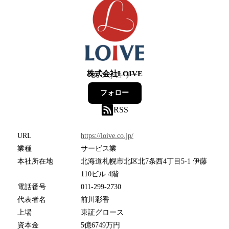
株式会社LOIVE
26
フォロワー
フォロー
RSS
URL
https://loive.co.jp/
業種
サービス業
本社所在地
北海道札幌市北区北7条西4丁目5-1 伊藤
110ビル 4階
電話番号
011-299-2730
代表者名
前川彩香
上場
東証グロース
資本金
5億6749万円