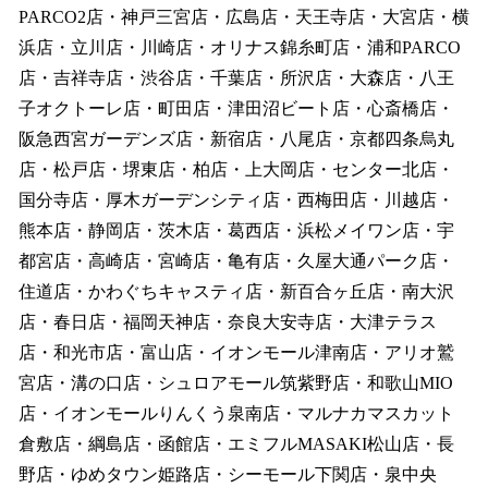
PARCO2店・神戸三宮店・広島店・天王寺店・大宮店・横
浜店・立川店・川崎店・オリナス錦糸町店・浦和PARCO
店・吉祥寺店・渋谷店・千葉店・所沢店・大森店・八王
子オクトーレ店・町田店・津田沼ビート店・心斎橋店・
阪急西宮ガーデンズ店・新宿店・八尾店・京都四条烏丸
店・松戸店・堺東店・柏店・上大岡店・センター北店・
国分寺店・厚木ガーデンシティ店・西梅田店・川越店・
熊本店・静岡店・茨木店・葛西店・浜松メイワン店・宇
都宮店・高崎店・宮崎店・亀有店・久屋大通パーク店・
住道店・かわぐちキャスティ店・新百合ヶ丘店・南大沢
店・春日店・福岡天神店・奈良大安寺店・大津テラス
店・和光市店・富山店・イオンモール津南店・アリオ鷲
宮店・溝の口店・シュロアモール筑紫野店・和歌山MIO
店・イオンモールりんくう泉南店・マルナカマスカット
倉敷店・綱島店・函館店・エミフルMASAKI松山店・長
野店・ゆめタウン姫路店・シーモール下関店・泉中央