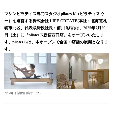
い
ね
！
マシンピラティス専門スタジオpilates K（ピラティス ケ
数
ー）を運営する株式会社 LIFE CREATE(本社：北海道札
を
幌市北区、代表取締役社長：前川 彩香)は、2025年7月20
読
み
日（土）に『pilates K新宿西口店』をオープンいたしま
込
す。pilates Kは、本オープンで全国99店舗の展開となりま
み
す。
中
で
す
7月20日新宿西口店オープン