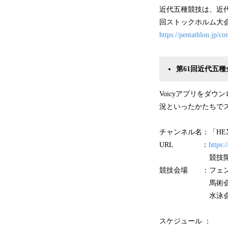
近代五種競技は、近代
回ストックホルム大
https://pentathlon.jp/c
第61回近代五
Voicyアプリをダ
況といったかたちで
チャンネル名：「HEXEL
URL ：
https:
競技開始時刻にな
競技会場 ：フェン
馬術会場（壬生乗
水泳会・レーザー
スケジュール ：