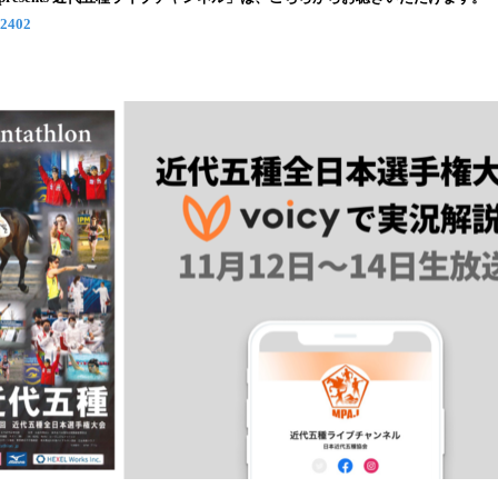
込
/2402
み
中
で
す