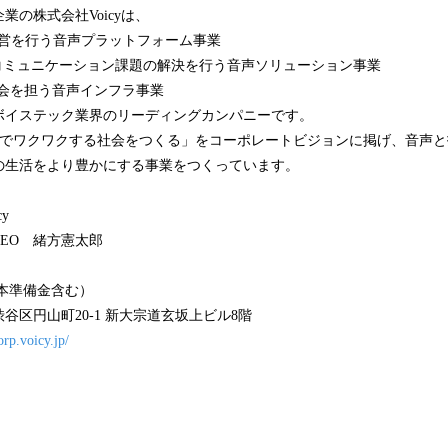
業の株式会社Voicyは、
開発運営を行う音声プラットフォーム事業
のコミュニケーション課題の解決を行う音声ソリューション事業
の社会を担う音声インフラ事業
ボイステック業界のリーディングカンパニーです。
ーでワクワクする社会をつくる」をコーポレートビジョンに掲げ、音声
の生活をより豊かにする事業をつくっています。
y
EO 緒方憲太郎
資本準備金含む）
谷区円山町20-1 新大宗道玄坂上ビル8階
orp.voicy.jp/