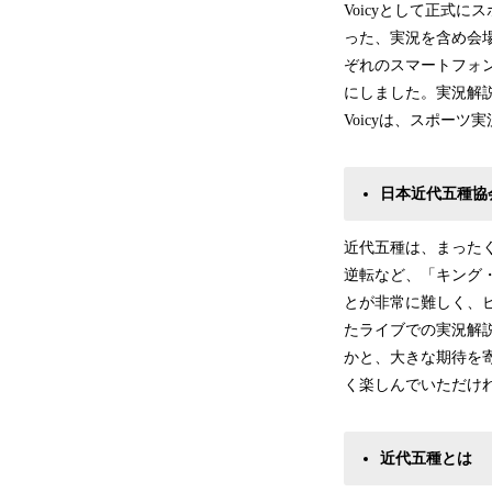
Voicyとして正式
った、実況を含め会
ぞれのスマートフォ
にしました。実況解
Voicyは、スポー
日本近代五種協
近代五種は、まった
逆転など、「キング
とが非常に難しく、ビ
たライブでの実況解
かと、大きな期待を
く楽しんでいただけ
近代五種とは