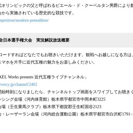
オリンピックの父と呼ばれるピエール・ド・クーベルタン男爵により創設
会から実施されている歴史的な競技です。
ompetition/modern-pentathlon/
種全日本選手権大会 実況解説放送概要
ウンロードすればどなたでもお聴きいただけます。観戦へお越しになる方
スマホを片手に近代五種の魅力をお楽しみください。
 Works presents 近代五種ライブチャンネル」
//voicy.jp/channel/2402
りましたら、チャンネルトップ画面をスワイプしてお聴きく
シング会場（河内体育館）栃木県宇都宮市中岡本町3225
馬クラブ）栃木県下都賀郡壬生町国谷2123
ラン会場（河内総合運動公園）栃木県宇都宮市白沢町1791−