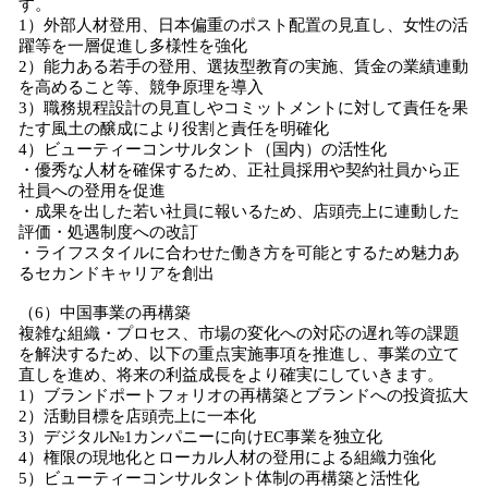
す。
1）外部人材登用、日本偏重のポスト配置の見直し、女性の活
躍等を一層促進し多様性を強化
2）能力ある若手の登用、選抜型教育の実施、賃金の業績連動
を高めること等、競争原理を導入
3）職務規程設計の見直しやコミットメントに対して責任を果
たす風土の醸成により役割と責任を明確化
4）ビューティーコンサルタント（国内）の活性化
・優秀な人材を確保するため、正社員採用や契約社員から正
社員への登用を促進
・成果を出した若い社員に報いるため、店頭売上に連動した
評価・処遇制度への改訂
・ライフスタイルに合わせた働き方を可能とするため魅力あ
るセカンドキャリアを創出
（6）中国事業の再構築
複雑な組織・プロセス、市場の変化への対応の遅れ等の課題
を解決するため、以下の重点実施事項を推進し、事業の立て
直しを進め、将来の利益成長をより確実にしていきます。
1）ブランドポートフォリオの再構築とブランドへの投資拡大
2）活動目標を店頭売上に一本化
3）デジタル№1カンパニーに向けEC事業を独立化
4）権限の現地化とローカル人材の登用による組織力強化
5）ビューティーコンサルタント体制の再構築と活性化