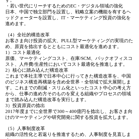
す。
・若い世代にリーチするためのEC・デジタル領域の強化
日本、中国で独立部門を設置し、戦略立案の機能を有するヘ
ッドクォーターを設置し、IT・マーケティング投資の強化を
進めます。
（4）全社的構造改革
お客さま向け投資の拡大、PULL型マーケティングの実現のた
め、原資を捻出するとともにコスト最適化を進めます。
1）コスト最適化
原価、マーケティングコスト、在庫/SCM、バックオフィスコ
スト、人件費/生産性においてコスト最適化を推進します。
2）核心に踏み込んだ構造改革
これまで本社主導で日本中心に行ってきた構造改革を、中国
のビジネス構造再構築を含め全世界・全領域で拡大展開しま
す。これまでの削減・スリム化といったコスト中心の考え方
から、仕事の進め方そのものを変える組織やプロセスの領域
まで踏み込んだ構造改革を実行します。
3）投資原資の捻出
2017年度までに全世界で300～400億円を捻出し、お客さま向
けのマーケティングや研究開発に関する投資を拡大します。
（5）人事制度改革
組織の活性化と若返りを推進するため、人事制度を見直しま