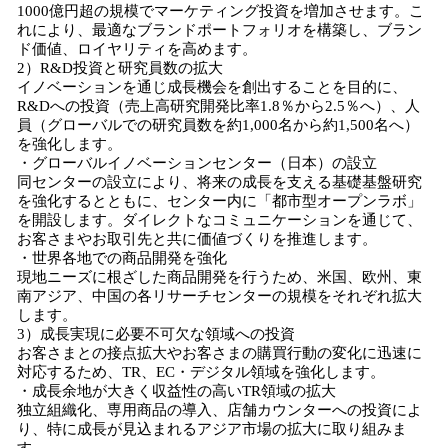
1000億円超の規模でマーケティング投資を増加させます。こ
れにより、最適なブランドポートフォリオを構築し、ブラン
ド価値、ロイヤリティを高めます。
2）R&D投資と研究員数の拡大
イノベーションを通じ成長機会を創出することを目的に、
R&Dへの投資（売上高研究開発比率1.8％から2.5％へ）、人
員（グローバルでの研究員数を約1,000名から約1,500名へ）
を強化します。
・グローバルイノベーションセンター（日本）の設立
同センターの設立により、将来の成長を支える基礎基盤研究
を強化するとともに、センター内に「都市型オープンラボ」
を開設します。ダイレクトなコミュニケーションを通じて、
お客さまやお取引先と共に価値づくりを推進します。
・世界各地での商品開発を強化
現地ニーズに根ざした商品開発を行うため、米国、欧州、東
南アジア、中国の各リサーチセンターの規模をそれぞれ拡大
します。
3）成長実現に必要不可欠な領域への投資
お客さまとの接点拡大やお客さまの購買行動の変化に迅速に
対応するため、TR、EC・デジタル領域を強化します。
・成長余地が大きく収益性の高いTR領域の拡大
独立組織化、専用商品の導入、店舗カウンターへの投資によ
り、特に成長が見込まれるアジア市場の拡大に取り組みま