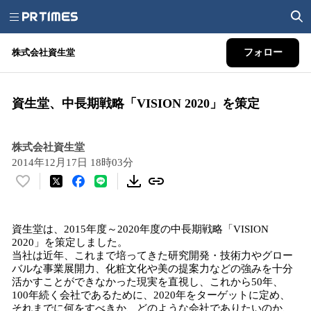
株式会社資生堂
フォロー
資生堂、中長期戦略「VISION 2020」を策定
株式会社資生堂
2014年12月17日 18時03分
い
い
ね
資生堂は、2015年度～2020年度の中長期戦略「VISION
！
2020」を策定しました。
数
当社は近年、これまで培ってきた研究開発・技術力やグロー
を
バルな事業展開力、化粧文化や美の提案力などの強みを十分
読
活かすことができなかった現実を直視し、これから50年、
み
100年続く会社であるために、2020年をターゲットに定め、
込
それまでに何をすべきか、どのような会社でありたいのか、