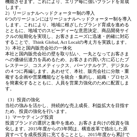
機能させます。これにより、エリア毎に強いブランドを育成
します。
2）リージョナルヘッドクォーター制の導入
6つのリージョンにはリージョナルヘッドクォーター制を導入
します。これにより、地域に根ざしたブランド育成を進める
とともに、地域でのスピーディーな意思決定、商品開発サイ
クルの短期化を実現し、お客さまニーズに迅速・的確に対応
することで、Think Global, Act Localの考え方を実践します。
3）本社と国内販売会社の一体化
本社と国内販売会社の壁を取り払い、一丸となってお客さま
への価値伝達力を高めるため、お客さまの買い方に応じたプ
レステージ、コスメティックス、パーソナルケア、デジタル
の４つに再編します。あわせて、本社、販売会社に分散・重
複する企画や営業機能などを統合・集約し、組織・プロセス
を簡素化するとともに、人員を営業力強化のために配置しま
す。
（3）投資の強化
当社の強みを活かし、持続的な売上成長、利益拡大を目指す
ため、投資の強化を行います。
1）マーケティング投資
投資ブランドの選択と集中を進め、お客さま向けの投資を強
化します。2015年度からの3年間は、構造改革で捻出した原
資すべてを成長投資に充てることとし、2015年度から累計で