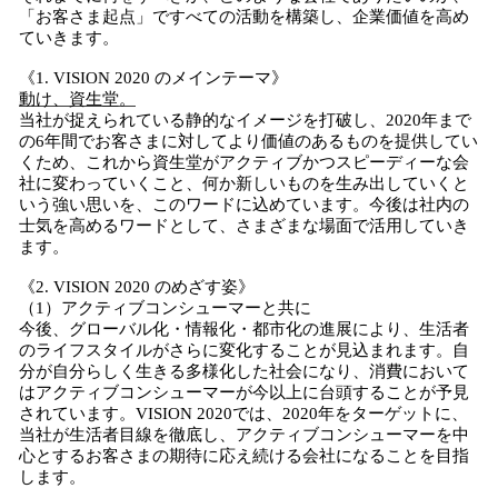
み
「お客さま起点」ですべての活動を構築し、企業価値を高め
中
ていきます。
で
《1. VISION 2020 のメインテーマ》
す
動け、資生堂。
当社が捉えられている静的なイメージを打破し、2020年まで
の6年間でお客さまに対してより価値のあるものを提供してい
くため、これから資生堂がアクティブかつスピーディーな会
社に変わっていくこと、何か新しいものを生み出していくと
いう強い思いを、このワードに込めています。今後は社内の
士気を高めるワードとして、さまざまな場面で活用していき
ます。
《2. VISION 2020 のめざす姿》
（1）アクティブコンシューマーと共に
今後、グローバル化・情報化・都市化の進展により、生活者
のライフスタイルがさらに変化することが見込まれます。自
分が自分らしく生きる多様化した社会になり、消費において
はアクティブコンシューマーが今以上に台頭することが予見
されています。VISION 2020では、2020年をターゲットに、
当社が生活者目線を徹底し、アクティブコンシューマーを中
心とするお客さまの期待に応え続ける会社になることを目指
します。