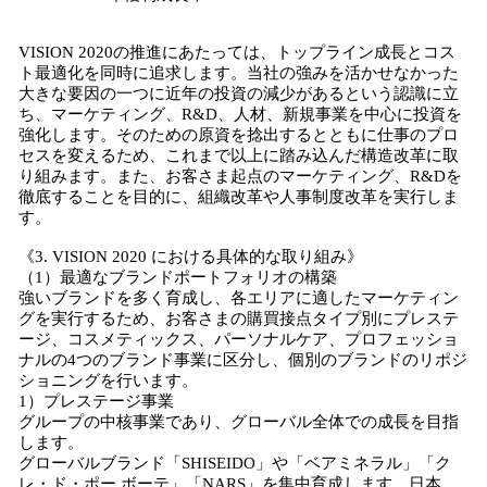
VISION 2020の推進にあたっては、トップライン成長とコス
ト最適化を同時に追求します。当社の強みを活かせなかった
大きな要因の一つに近年の投資の減少があるという認識に立
ち、マーケティング、R&D、人材、新規事業を中心に投資を
強化します。そのための原資を捻出するとともに仕事のプロ
セスを変えるため、これまで以上に踏み込んだ構造改革に取
り組みます。また、お客さま起点のマーケティング、R&Dを
徹底することを目的に、組織改革や人事制度改革を実行しま
す。
《3. VISION 2020 における具体的な取り組み》
（1）最適なブランドポートフォリオの構築
強いブランドを多く育成し、各エリアに適したマーケティン
グを実行するため、お客さまの購買接点タイプ別にプレステ
ージ、コスメティックス、パーソナルケア、プロフェッショ
ナルの4つのブランド事業に区分し、個別のブランドのリポジ
ショニングを行います。
1）プレステージ事業
グループの中核事業であり、グローバル全体での成長を目指
します。
グローバルブランド「SHISEIDO」や「ベアミネラル」「ク
レ・ド・ポー ボーテ」「NARS」を集中育成します。日本、