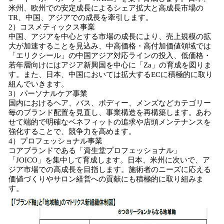
米州、欧州での安定成長によるシェア拡大と高成長市場の
TR、中国、アジアでの成長を牽引します。
2）コスメティックス事業
中国、アジアを中心とする市場の成長により、売上規模の拡
大が加速することを見込み、中高価格・高付加価値領域では
「エリクシール」の中国アジア対応ラインの投入、低価格・
若年層向けにはアジア新興国を中心に「Za」の育成を図りま
す。また、日本、中国においては拡大するECに積極的に取り
組んでいきます。
3）パーソナルケア事業
国内におけるヘア、バス、ボディー、メンズなどカテゴリー
毎のブランド配置を見直し、事業構造を再構築します。あわ
せて端的で明確なベネフィットの追求や店頭メンテナンスを
強化することで、競争力を高めます。
4）プロフェッショナル事業
コアブランドである「資生堂プロフェッショナル」
「JOICO」を集中して育成します。日本、米州に次いで、ア
ジア市場での高成長を目指します。施術者のニーズに応える
価値づくりやサロン経営への貢献にも積極的に取り組みま
す。