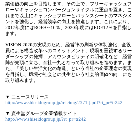
業価値の向上を目指します。その上で、フリーキャッシュフ
ローやキャッシュコンバージョンサイクルに重点を置き、こ
れまで以上にキャッシュフローとバランスシートのマネジメ
ントを強化し、経営効率の向上を推進します。これにより、
2017年度にはROE9～10％、2020年度にはROE12％を目指し
ます。
VISION 2020の実現のため、経営陣の刷新や体制強化、全役
員による構造改革へのコミットメント、現場を重視するリー
ダーシップの発揮、アカウンタビリティの明確化など、経営
陣が先頭に立ち、全社一丸となって取り組みを進めます。ま
た、「美しい生活文化の創造」という当社の企業理念の実現
を目指し、環境や社会との共生という社会的価値の向上にも
取り組みます。
▼ ニュースリリース
http://www.shiseidogroup.jp/releimg/2371-j.pdf?rt_pr=tr242
▼ 資生堂グループ企業情報サイト
http://www.shiseidogroup.jp/?rt_pr=tr242