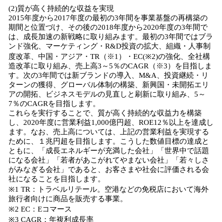
(2)質が高く持続的な収益を実現
2015年度から2017年度の最初の3年間を事業基盤の再構築の
期間と位置づけ、その後の2018年度から2020年度の3年間で
は、成長加速の新戦略に取り組みます。最初の3年間ではブラ
ンド強化、マーケティング・R&D投資の拡大、組織・人事制
度改革、中国・アジア・TR（※1）・EC(※2)の強化、全社構
造改革に取り組み、売上高3～5％のCAGR（※3）を目指しま
す。次の3年間では新ブランドの導入、M&A、投資継続・リ
ターンの獲得、グローバル体制の構築、新興国・未開拓エリ
アの開拓、ビジネスモデルの見直しと刷新に取り組み、5～
7％のCAGRを目指します。
これらを実行することで、質が高く持続的な収益力を構築
し、2020年度に営業利益1,000億円超、ROE12％以上を達成し
ます。なお、売上高については、上記の営業利益を実現する
ために、１兆円超を目指します。こうした数値目標の達成と
ともに、「成長エネルギーが充満した会社」「世界中で話題
になる会社」「若者があこがれてやまない会社」「若々しさ
がみなぎる会社」であると、お客さまや社会に評価される会
社になることを目指します。
※1 TR：トラベルリテール。空港などの免税店において海外
旅行者向けに商品を販売する事業。
※2 EC：Eコマース
※3 CAGR：年複利成長率