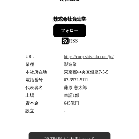
株式会社資生堂
3,249
フォロワー
フォロー
RSS
URL
https://corp.shiseido.com/jp/
業種
製造業
本社所在地
東京都中央区銀座7-5-5
電話番号
03-3572-5111
代表者名
藤原 憲太郎
上場
東証1部
資本金
645億円
設立
-
PR TIMESのご利用について