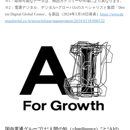
※1：取得可能なデータは、商品カテゴリーや市場により異なります。
※2：電通デジタル、デジタル×グローバルのスペシャリスト集団「Den
tsu Digital Global Center」を新設（2024年1月18日発表）
https://www.de
ntsudigital.co.jp/news/release/management/2024-0118-000132
国内電通グループは“人間の知（=Intelligence）”と“AIの