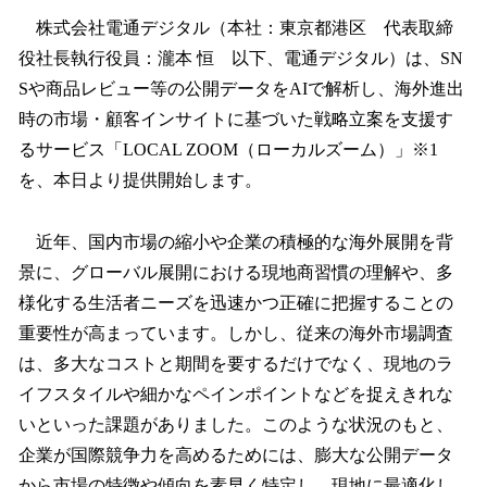
ね
！
株式会社電通デジタル（本社：東京都港区 代表取締
数
役社長執行役員：瀧本 恒 以下、電通デジタル）は、SN
を
Sや商品レビュー等の公開データをAIで解析し、海外進出
読
み
時の市場・顧客インサイトに基づいた戦略立案を支援す
込
るサービス「LOCAL ZOOM（ローカルズーム）」※1
み
を、本日より提供開始します。
中
で
す
近年、国内市場の縮小や企業の積極的な海外展開を背
景に、グローバル展開における現地商習慣の理解や、多
様化する生活者ニーズを迅速かつ正確に把握することの
重要性が高まっています。しかし、従来の海外市場調査
は、多大なコストと期間を要するだけでなく、現地のラ
イフスタイルや細かなペインポイントなどを捉えきれな
いといった課題がありました。このような状況のもと、
企業が国際競争力を高めるためには、膨大な公開データ
から市場の特徴や傾向を素早く特定し、現地に最適化し