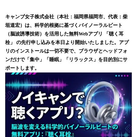
い
ね
！
キャンプ女子株式会社（本社：福岡県福岡市、代表：柴
数
垣道宏）は、科学的根拠に基づくバイノーラルビート
を
（脳波誘導技術）を活用した無料Webアプリ 「聴く耳
読
み
栓」 の先行申し込みを本日より開始いたしました。アプ
込
リのインストールは一切不要で、ブラウザとヘッドフォ
み
ンだけで「集中」「睡眠」「リラックス」を目的別にサ
中
で
ポートします。
す