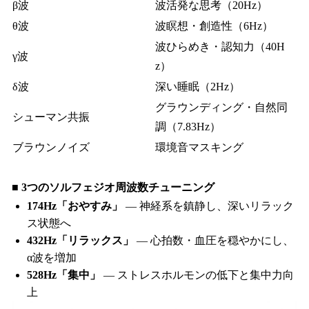
β波
波活発な思考（20Hz）
θ波
波瞑想・創造性（6Hz）
波ひらめき・認知力（40H
γ波
z）
δ波
深い睡眠（2Hz）
グラウンディング・自然同
シューマン共振
調（7.83Hz）
ブラウンノイズ
環境音マスキング
■ 3つのソルフェジオ周波数チューニング
174Hz「おやすみ」
— 神経系を鎮静し、深いリラック
ス状態へ
432Hz「リラックス」
— 心拍数・血圧を穏やかにし、
α波を増加
528Hz「集中」
— ストレスホルモンの低下と集中力向
上