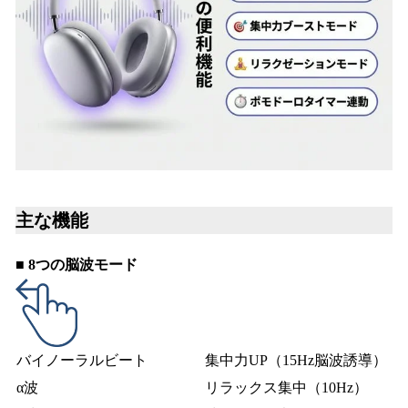
主な機能
■ 8つの脳波モード
バイノーラルビート
集中力UP（15Hz脳波誘導）
α波
リラックス集中（10Hz）