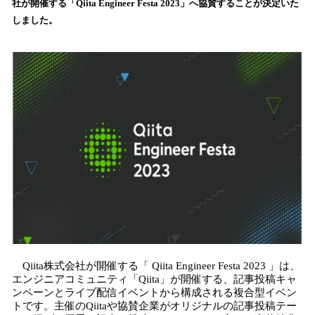
社が開催する「Qiita Engineer Festa 2023」へ協賛することが決定いた
読
しました。
み
込
み
中
で
す
Qiita株式会社が開催する「 Qiita Engineer Festa 2023 」は、
エンジニアコミュニティ「Qiita」が開催する、記事投稿キャ
ンペーンとライブ配信イベントから構成される複合型イベン
トです。主催のQiitaや協賛企業がオリジナルの記事投稿テー