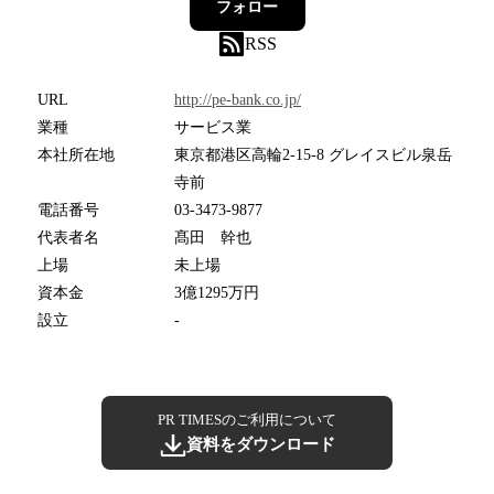
フォロー
RSS
URL
http://pe-bank.co.jp/
業種
サービス業
本社所在地
東京都港区高輪2-15-8 グレイスビル泉岳
寺前
電話番号
03-3473-9877
代表者名
髙田 幹也
上場
未上場
資本金
3億1295万円
設立
-
PR TIMESのご利用について
資料をダウンロード