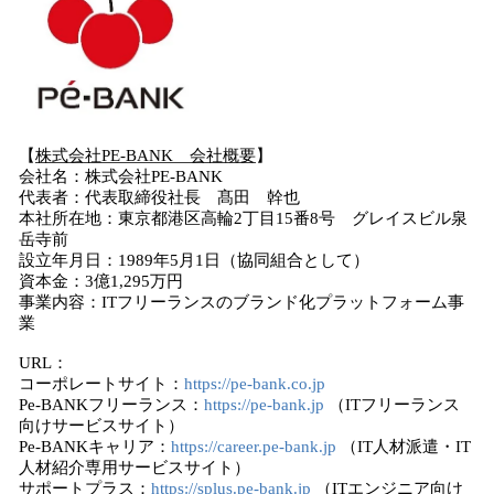
【
株式会社PE-BANK 会社概要
】
会社名：株式会社PE-BANK
代表者：代表取締役社長 髙田 幹也
本社所在地：東京都港区高輪2丁目15番8号 グレイスビル泉
岳寺前
設立年月日：1989年5月1日（協同組合として）
資本金：3億1,295万円
事業内容：ITフリーランスのブランド化プラットフォーム事
業
URL：
コーポレートサイト：
https://pe-bank.co.jp
Pe-BANKフリーランス：
https://pe-bank.jp
（ITフリーランス
向けサービスサイト）
Pe-BANKキャリア：
https://career.pe-bank.jp
（IT人材派遣・IT
人材紹介専用サービスサイト）
サポートプラス：
https://splus.pe-bank.jp
（ITエンジニア向け