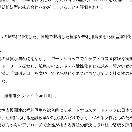
課題解決型の株式会社をめざしていることも評価された。
8つの離島に特化した、同地で栽培した植物や未利用資源を化粧品原料化
＞
島の良質な農産物を活かし、ワークショップでクラフトコスメ体験を実
ストーリーを拡散し、離島でのビジネスを活性化させる試み。障がい者
、濃い「関係人口」を増やして化粧品ビジネスにつなげていく社会性の
した。
性活躍推進クラウド『carefull』」
＞
女性支援関連の福利厚生を総合的にサポートするスタートアップは日本
げ、組織における意識改革や制度導入だけでなく、悩める女性たちのた
員双方からのアプローチで女性が抱える課題の解決に取り組む姿勢を評