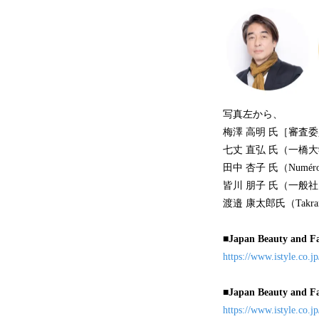
写真左から、
梅澤 高明 氏［審査委員
七丈 直弘 氏（一橋
田中 杏子 氏（Num
皆川 朋子 氏（一般社団法人
渡邉 康太郎氏（Tak
■Japan Beauty and 
https://www.istyle.co.
■Japan Beauty 
https://www.istyle.co.j