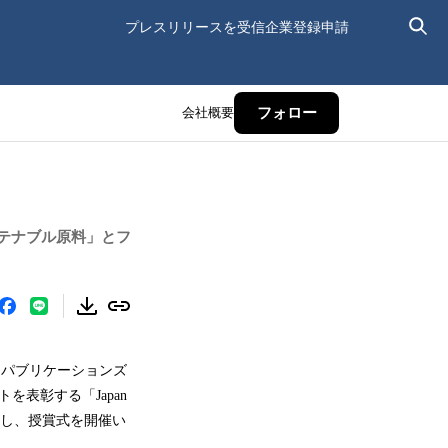
プレスリリースを受信
企業登録申請
会社概要
フォロー
テナブル原料」とフ
ASパブリケーションズ
トを表彰する「Japan
3日に発表し、授賞式を開催い