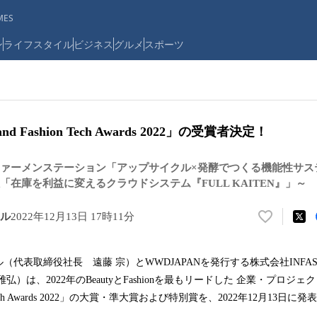
ES
ン
ライフスタイル
ビジネス
グルメ
スポーツ
 and Fashion Tech Awards 2022」の受賞者決定！
ァーメンステーション「アップサイクル×発酵でつくる機能性サス
「在庫を利益に変えるクラウドシステム『FULL KAITEN』」～
ル
2022年12月13日 17時11分
い
い
ね
（代表取締役社長 遠藤 宗）とWWDJAPANを発行する株式会社INF
！
）は、2022年のBeautyとFashionを最もリードした 企業・プロジェク
数
を
hion Tech Awards 2022」の大賞・準大賞および特別賞を、2022年12月1
読