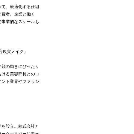
って、最適化する仕組
消費者、企業と働く
で事業的なスケールも
複合現実メイク」
や顔の動きにぴったり
おける美容部員とのコ
メント業界やファッシ
ドを設立。株式会社と
テークホルダーに還元