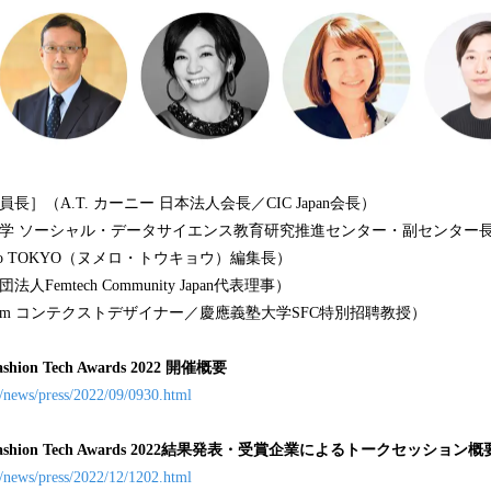
長］（A.T. カーニー 日本法人会長／CIC Japan会長）
大学 ソーシャル・データサイエンス教育研究推進センター・副センター長
éro TOKYO（ヌメロ・トウキョウ）編集長）
Femtech Community Japan代表理事）
ram コンテクストデザイナー／慶應義塾大学SFC特別招聘教授）
Fashion Tech Awards 2022 開催概要
jp/news/press/2022/09/0930.html
and Fashion Tech Awards 2022結果発表・受賞企業によるトークセッション概
p/news/press/2022/12/1202.html