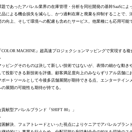
題であったアパレル業界の在庫管理・分析を同社開発の基幹SaaSによ
欠品による機会損失を減らし、かつ過剰在庫と廃棄を抑制することで、
度の向上、そして環境への配慮も含めたサービス。他業種にも応用可能
COLOR MACHINE』超高速プロジェクションマッピングで実現する
＞
マッピングそのものは決して新しい技術ではないが、表情の細かな動き
して投影できる新技術を評価。顧客満足度向上のみならずリアル店舗に
サポートツールとして今後多店舗展開が期待できる点、エンターテイン
への展開の可能性も期待が持てる。
貢献型アパレルブランド『SHIFT 80』」
＞
貧困解決、フェアトレードといった視点によりケニアでアパレルブラン
（継続的に）事業を行うため、分配可能な利益剰余金の80％を現地のス