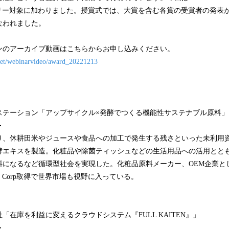
トリー対象に加わりました。授賞式では、大賞を含む各賞の受賞者の発表
なわれました。
ンのアーカイブ動画はこちらからお申し込みください。
.net/webinarvideo/award_20221213
ステーション「アップサイクル×発酵でつくる機能性サステナブル原料」
＞
り、休耕田米やジュースや食品への加工で発生する残さといった未利用
酵エキスを製造。化粧品や除菌ティッシュなどの生活用品への活用とと
料になるなど循環型社会を実現した。化粧品原料メーカー、OEM企業と
 Corp取得で世界市場も視野に入っている。
「在庫を利益に変えるクラウドシステム『FULL KAITEN』」
＞