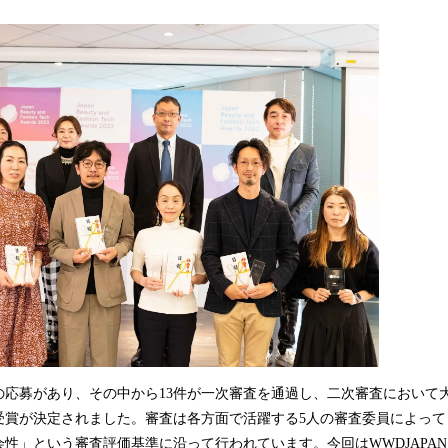
み
込
み
中
で
す
の応募があり、その中から13件が一次審査を通過し、二次審査において
受賞が決定されました。審査は各方面で活躍する5人の審査委員によって
性」という審査評価基準に沿って行われています。今回はWWDJAPANとの