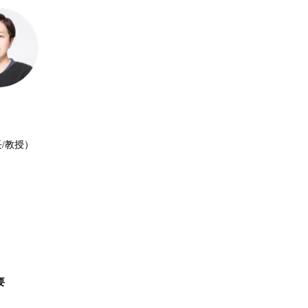
/教授）
要