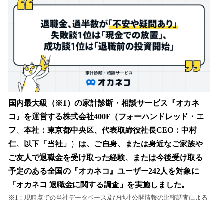
を
読
み
込
み
中
で
す
国内最大級（※1）の家計診断・相談サービス『オカネ
コ』を運営する株式会社400F（フォーハンドレッド・エ
フ、本社：東京都中央区、代表取締役社長CEO：中村
仁、以下「当社」）は、ご自身、または身近なご家族や
ご友人で退職金を受け取った経験、または今後受け取る
予定のある全国の『オカネコ』ユーザー242人を対象に
「オカネコ 退職金に関する調査」を実施しました。
※1：現時点での当社データベース及び他社公開情報の比較調査による