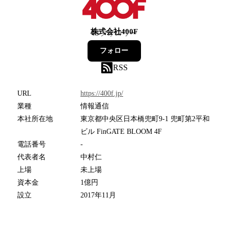
株式会社400F
43
フォロワー
フォロー
RSS
URL
https://400f.jp/
業種
情報通信
本社所在地
東京都中央区日本橋兜町9-1 兜町第2平和
ビル FinGATE BLOOM 4F
電話番号
-
代表者名
中村仁
上場
未上場
資本金
1億円
設立
2017年11月