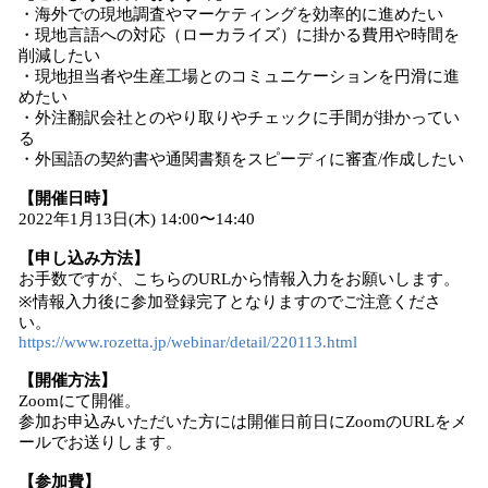
・海外での現地調査やマーケティングを効率的に進めたい
・現地言語への対応（ローカライズ）に掛かる費用や時間を
削減したい
・現地担当者や生産工場とのコミュニケーションを円滑に進
めたい
・外注翻訳会社とのやり取りやチェックに手間が掛かってい
る
・外国語の契約書や通関書類をスピーディに審査/作成したい
【開催日時】
2022年1月13日(木) 14:00〜14:40
【申し込み方法】
お手数ですが、こちらのURLから情報入力をお願いします。
※情報入力後に参加登録完了となりますのでご注意くださ
い。
https://www.rozetta.jp/webinar/detail/220113.html
【開催方法】
Zoomにて開催。
参加お申込みいただいた方には開催日前日にZoomのURLをメ
ールでお送りします。
【参加費】