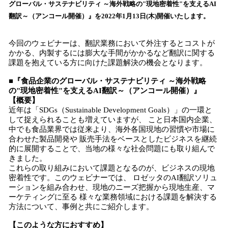
を
グローバル・サステナビリティ ～海外戦略の"現地密着性"を支えるAI
読
翻訳～（アンコール開催）』を2022年1月13日(木)開催いたします。
み
込
今回のウェビナーは、翻訳業務において外注するとコストが
み
かかる、内製するには膨大な手間がかかるなど翻訳に関する
中
課題を抱えている方に向けた課題解決の機会となります。
で
す
■『食品企業のグローバル・サステナビリティ ～海外戦略
の"現地密着性"を支えるAI翻訳～（アンコール開催）』
【概要】
近年は「SDGs（Sustainable Development Goals）」の一環と
して捉えられることも増えていますが、 こと日本国内企業、
中でも食品業界では従来より、海外各国現地の習慣や市場に
合わせた製品開発や 販売手法をベースとしたビジネスを継続
的に展開することで、当地の様々な社会問題にも取り組んで
きました。
これらの取り組みにおいて課題となるのが、ビジネスの現地
密着性です。このウェビナーでは、 ロゼッタのAI翻訳ソリュ
ーションを組み合わせ、現地のニーズ把握から現地生産、マ
ーケティングに至る 様々な業務領域における課題を解決する
方法について、事例と共にご紹介します。
【このような方におすすめ】