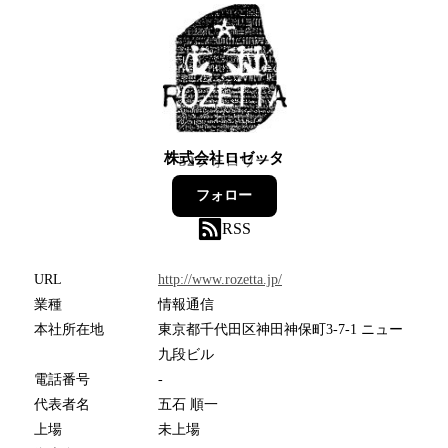
株式会社ロゼッタ
52
フォロワー
フォロー
RSS
URL
http://www.rozetta.jp/
業種
情報通信
本社所在地
東京都千代田区神田神保町3-7-1 ニュー
九段ビル
電話番号
-
代表者名
五石 順一
上場
未上場