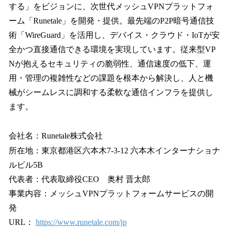
する」をビジョンに、次世代メッシュVPNプラットフォ
ーム「Runetale」を開発・提供。最先端のP2P暗号通信技
術「WireGuard」を活用し、デバイス・クラウド・IoTが安
全かつ直接通信できる環境を実現しています。従来型VP
Nが抱えるセキュリティの脆弱性、通信速度の低下、運
用・管理の複雑性などの課題を根本から解決し、人と機
械がシームレスに調和する柔軟な通信インフラを提供し
ます。
会社名：Runetale株式会社
所在地：東京都港区六本木7-3-12 六本木インターナショナ
ルビル5B
代表者：代表取締役CEO 奥村 晋太郎
事業内容：メッシュVPNプラットフォームサービスの開
発
URL：
https://www.runetale.com/jp