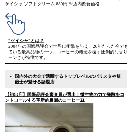
ゲイシャ ソフトクリーム 880円 ※店内飲食価格
”ゲイシャ”とは？
2004年の国際品評会で世界に衝撃を与え、20年たった今で
ている最高品種の一つ。コーヒーの概念を覆す圧倒的な香りや
ーンさが特徴です。
国内外の大会で活躍するトップレベルのバリスタや焙
煎士が魅せる話題店
【初出店】国際品評会審査員が選出！微生物の力で発酵をコ
ントロールする革新的農園のコーヒー豆