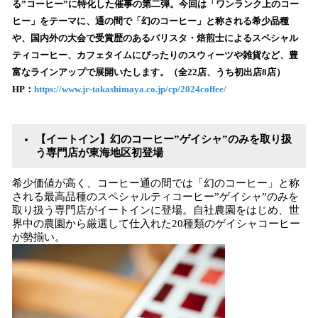
数
る”コーヒー”に特化した催事の第二弾。今回は「ワンランク上のコー
を
ヒー」をテーマに、通の間で「幻のコーヒー」と称される希少品種
読
や、国内外の大会で受賞歴のあるバリスタ・焙煎士によるスペシャル
み
ティコーヒー、カフェタイムにぴったりのスウィーツや雑貨など、豊
込
富なラインアップで展開いたします。（全22店、うち初出店8店）
み
HP：
https://www.jr-takashimaya.co.jp/cp/2024coffee/
中
で
す
【イートイン】幻のコーヒー”ゲイシャ”のみを取り扱
う専門店が東海地区初登場
希少価値が高く、コーヒー通の間では「幻のコーヒー」と称
される最高品種のスペシャルティコーヒー”ゲイシャ”のみを
取り扱う専門店がイートインに登場。自社農園をはじめ、世
界中の農園から厳選して仕入れた20種類のゲイシャコーヒー
が勢揃い。