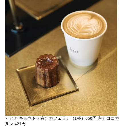
＜ヒア キョウト＞右）カフェラテ（1杯）660円 左）ココカ
ヌレ 421円