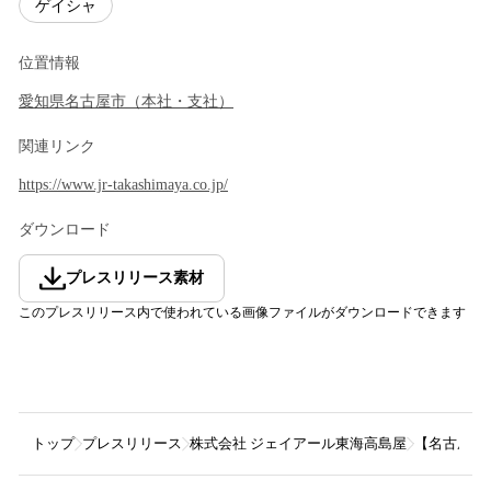
ゲイシャ
位置情報
愛知県
名古屋市
（
本社・支社
）
関連リンク
https://www.jr-takashimaya.co.jp/
ダウンロード
プレスリリース素材
このプレスリリース内で使われている画像ファイルがダウンロードできます
トップ
プレスリリース
株式会社 ジェイアール東海高島屋
【名古屋タ