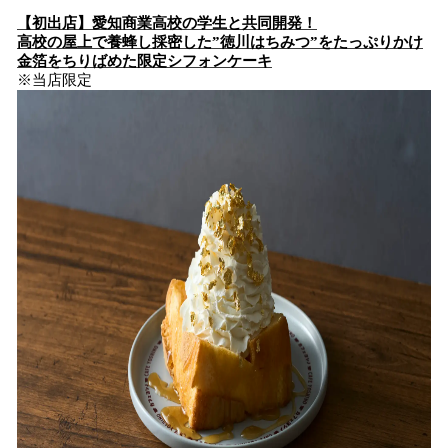
【初出店】愛知商業高校の学生と共同開発！
高校の屋上で養蜂し採密した”徳川はちみつ”をたっぷりかけ
金箔をちりばめた限定シフォンケーキ
※当店限定