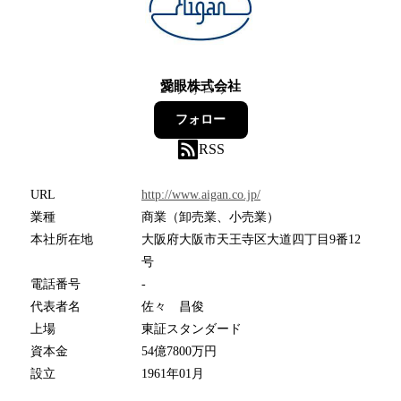
愛眼株式会社
20
フォロワー
フォロー
RSS
URL
http://www.aigan.co.jp/
業種
商業（卸売業、小売業）
本社所在地
大阪府大阪市天王寺区大道四丁目9番12
号
電話番号
-
代表者名
佐々 昌俊
上場
東証スタンダード
資本金
54億7800万円
設立
1961年01月