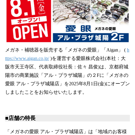
を
読
み
込
み
中
で
す
メガネ・補聴器を販売する「メガネの愛眼」「Aigan」 (
h
ttps://www.aigan.co.jp/
)を運営する愛眼株式会社(本社：大
阪市天王寺区、代表取締役社長：佐々 昌俊)は、京都府城
陽市の商業施設「アル・プラザ城陽」の２Fに「メガネの
愛眼 アル・プラザ城陽店」を2025年8月1日(金)にオープン
しましたことをお知らせいたします。
■店舗の特長
「メガネの愛眼 アル・プラザ城陽店」は「地域のお客様