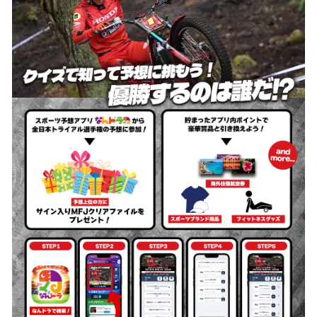
を
読
み
込
み
中
で
す