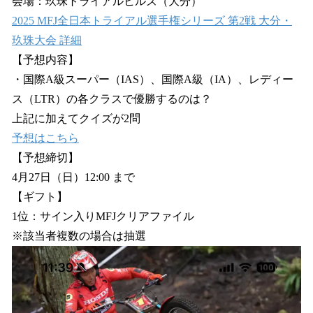
会場：玖珠トライアルヒルズ（大分）
2025 MFJ全日本トライアル選手権シリーズ 第2戦 大分・
玖珠大会 詳細
【予想内容】
・国際A級スーパー（IAS）、国際A級（IA）、レディー
ス（LTR）の各クラスで優勝するのは？
上記に加えてクイズが2問
予想はこちら
【予想締切】
4月27日（日）12:00 まで
【ギフト】
1位：サイン入りMFJクリアファイル
※該当者複数の場合は抽選