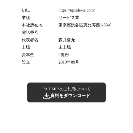
URL
https://upside-se.com/
業種
サービス業
本社所在地
東京都渋谷区恵比寿西1-33-6
電話番号
-
代表者名
森井啓允
上場
未上場
資本金
2億円
設立
2019年09月
PR TIMESのご利用について
資料をダウンロード