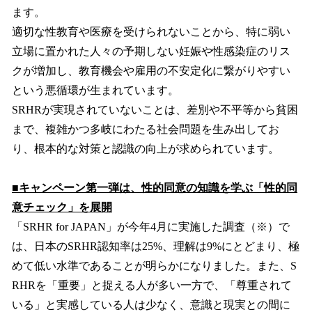
ます。
適切な性教育や医療を受けられないことから、特に弱い
立場に置かれた人々の予期しない妊娠や性感染症のリス
クが増加し、教育機会や雇用の不安定化に繋がりやすい
という悪循環が生まれています。
SRHRが実現されていないことは、差別や不平等から貧困
まで、複雑かつ多岐にわたる社会問題を生み出してお
り、根本的な対策と認識の向上が求められています。
■キャンペーン第一弾は、性的同意の知識を学ぶ「性的同
意チェック」を展開
「SRHR for JAPAN」が今年4月に実施した調査（※）で
は、日本のSRHR認知率は25%、理解は9%にとどまり、極
めて低い水準であることが明らかになりました。また、S
RHRを「重要」と捉える人が多い一方で、「尊重されて
いる」と実感している人は少なく、意識と現実との間に