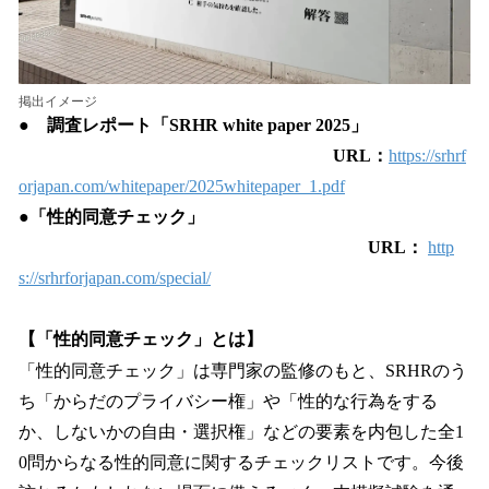
掲出イメージ
●
調査レポート「SRHR white paper 2025」
URL：
https://srhrf
orjapan.com/whitepaper/2025whitepaper_1.pdf
●
「性的同意チェック」
URL：
http
s://srhrforjapan.com/special/
【「性的同意チェック」とは】
「性的同意チェック」は専門家の監修のもと、SRHRのう
ち「からだのプライバシー権」や「性的な行為をする
か、しないかの自由・選択権」などの要素を内包した全1
0問からなる性的同意に関するチェックリストです。今後