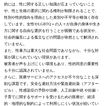
的には、性に関する正しい知識が広まっていないこと
や、性と生殖の選択に関わる権利が制限されることで、
性別や性的指向を理由とした差別や不平等が根強く存在
しています。女性やLGBTQ＋の人々が自身の身体や生き
方に関する自由な選択を行うことが困難である状況や、
社会的偏見による孤立などの問題が依然として解消され
ていません。
また、性暴力は重大な社会問題でありながら、十分な対
策が講じられていない現状があります。
被害者が声を上げにくい環境もあり、性的同意の重要性
も十分に認識されていません。
さらに、医療サービスへのアクセスが不十分なことも深
刻な課題です。安全な避妊方法や緊急避妊薬（アフター
ピル）、性感染症の予防や治療、人工妊娠中絶 や妊娠・
子育てに関するサポートを受けるための医療が、経済
的・地理的な制約によって利用しにくい状況が続いてい