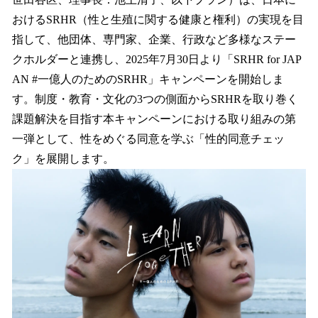
を
おけるSRHR（性と生殖に関する健康と権利）の実現を目
読
み
指して、他団体、専門家、企業、行政など多様なステー
込
クホルダーと連携し、2025年7月30日より「SRHR for JAP
み
AN #一億人のためのSRHR」キャンペーンを開始しま
中
で
す。制度・教育・文化の3つの側面からSRHRを取り巻く
す
課題解決を目指す本キャンペーンにおける取り組みの第
一弾として、性をめぐる同意を学ぶ「性的同意チェッ
ク」を展開します。