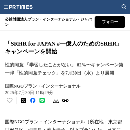
公益財団法人プラン・インターナショナル・ジャパ
フォロー
ン
「SRHR for JAPAN #一億人のためのSRHR」
キャンペーンを開始
性的同意 「学習したことがない」 82%〜キャンペーン第
一弾「性的同意チェック」を7月30日（水）より展開
国際NGOプラン・インターナショナル
2025年7月30日 11時29分
い
い
ね
！
国際NGOプラン・インターナショナル（所在地：東京都
数
世田谷区、理事長：池上清子、以下プラン）は、日本に