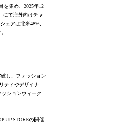
を集め、2025年12
er」にて海外向けチャ
シェアは北米48%、
す。
突破し、ファッション
リティやデザイナ
ァッションウィーク
UP STOREの開催