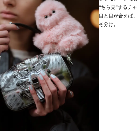
“ちら見”するチ
目と目が合えば
そ分け。