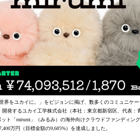
読
み
込
み
中
で
す
世界をユカイに。」をビジョンに掲げ、数多くのコミュニケーシ
・開発するユカイ工学株式会社（本社：東京都新宿区、代表：青
ボット「mirumi」（みるみ）の海外向けクラウドファンディン
,400万円（目標金額の9,685%）を達成しました。