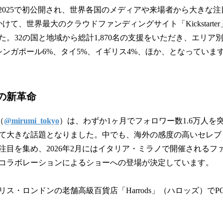
ES 2025で初公開され、世界各国のメディアや来場者から大きな注目
かけて、世界最大のクラウドファンディングサイト「Kickstart
。32の国と地域から総計1,870名の支援をいただき、エリア別
、シンガポール6%、タイ5%、イギリス4%、ほか、となっていま
の新革命
（
@mirumi_tokyo
）は、わずか1ヶ月でフォロワー数1.6万人を
て大きな話題となりました。中でも、海外の感度の高いセレブ
注目を集め、2026年2月にはイタリア・ミラノで開催されるフ
コラボレーションによるショーへの登場が決定しています。
ス・ロンドンの老舗高級百貨店「Harrods」（ハロッズ）でPOP 