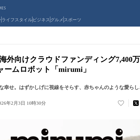
ES
ン
ライフスタイル
ビジネス
グルメ
スポーツ
海外向けクラウドファンディング7,400
ームロボット「mirumi」
な幸せ。はずかしげに視線をそらす、赤ちゃんのような愛らし
026年2月3日 10時30分
い
い
ね
！
数
を