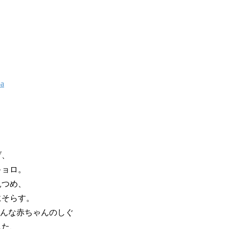
5a
げ、
キョロ。
見つめ、
にそらす。
、そんな赤ちゃんのしぐ
した、