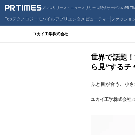
プレスリリース・ニュースリリース配信サービスのPR TIM
Top
テクノロジー
モバイル
アプリ
エンタメ
ビューティー
ファッショ
ユカイ工学株式会社
世界で話題！
ら見”するチャ
ふと目が合う、小さ
ユカイ工学株式会社
2