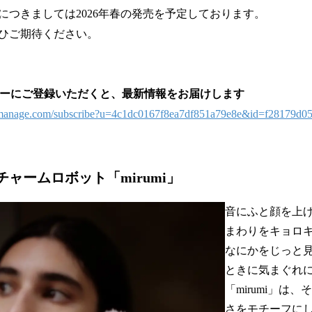
につきましては2026年春の発売を予定しております。
ひご期待ください。
レターにご登録いただくと、最新情報をお届けします
ist-manage.com/subscribe?u=4c1dc0167f8ea7df851a79e8e&id=f28179d0
チャームロボット「mirumi」
音にふと顔を上
まわりをキョロ
なにかをじっと
ときに気まぐれ
「mirumi」は
さをモチーフに