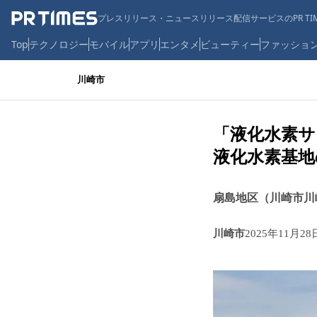
プレスリリース・ニュースリリース配信サービスのPR TIM
Top
テクノロジー
モバイル
アプリ
エンタメ
ビューティー
ファッショ
川崎市
「液化水素サ
液化水素基地
扇島地区（川崎市川
川崎市
2025年11月28