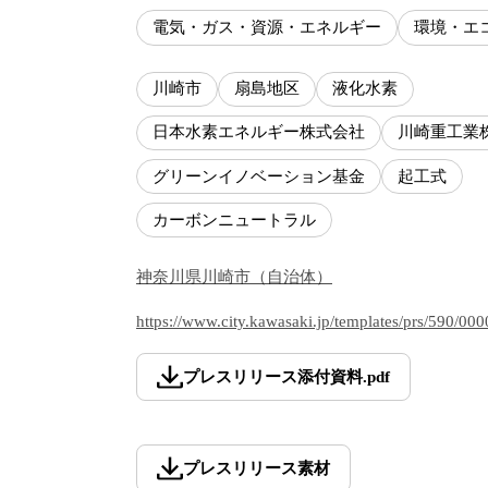
電気・ガス・資源・エネルギー
環境・エ
川崎市
扇島地区
液化水素
日本水素エネルギー株式会社
川崎重工業
グリーンイノベーション基金
起工式
カーボンニュートラル
神奈川県
川崎市
（
自治体
）
https://www.city.kawasaki.jp/templates/prs/590/00
プレスリリース添付資料
.
pdf
プレスリリース素材