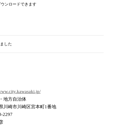
ダウンロードできます
ました
/www.city.kawasaki.jp/
・地方自治体
県川崎市川崎区宮本町1番地
0-2297
彦