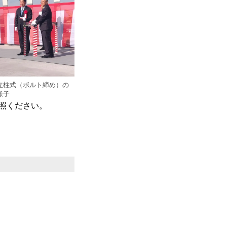
立柱式（ボルト締め）の
様子
照ください。