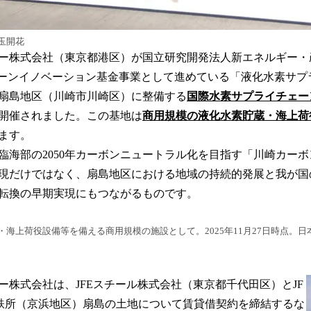
玉開花
ー株式会社（東京都港区）が国立研究開発法人新エネルギー・
リーンイノベーション基金事業として進めている「液化水素サプ
扇島地区（川崎市川崎区）に整備する
国際水素サプライチェー
日に開催されました。この基地は
商用規模の液化水素貯蔵・海上荷
ます。
海部の2050年カーボンニュートラル化を目指す「川崎カー
現だけではなく、扇島地区における地域の持続的発展と我が国
転換の早期実現にもつながるものです。
海上荷役設備等を備える商用規模の施設として。2025年11月27日時点。
株式会社は、JFEスチール株式会社（東京都千代田区）とJF
鉄所（京浜地区）扇島の土地について賃貸借契約を締結するな