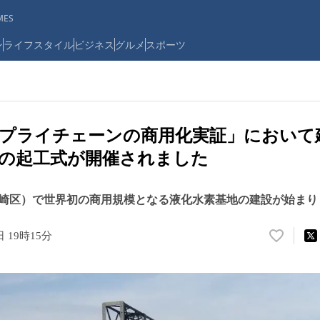
ES
ン
ライフスタイル
ビジネス
グルメ
スポーツ
プライチェーンの商用化実証」において
の起工式が開催されました
崎区）で世界初の商用規模となる液化水素基地の建設が始まり
日 19時15分
い
い
ね
！
数
を