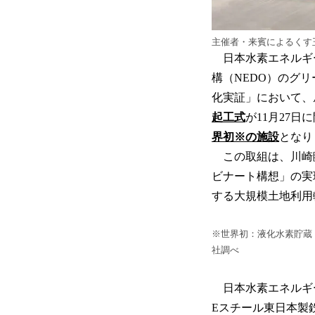
主催者・来賓によるくす
日本水素エネルギ
構（NEDO）のグ
化実証」において、
起工式
が11月27
界初※の施設
となり
この取組は、川崎臨
ビナート構想」の実
する大規模土地利用
※世界初：液化水素貯蔵・
社調べ
日本水素エネルギー
Eスチール東日本製