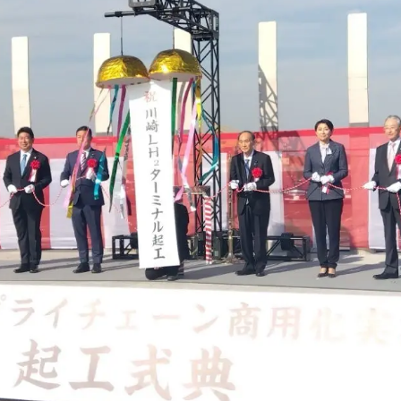
読
み
込
み
中
で
す