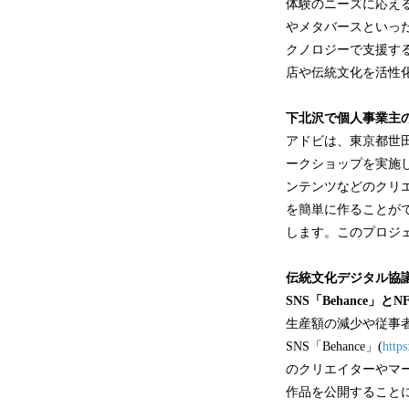
体験のニーズに応え
やメタバースといっ
クノロジーで支援す
店や伝統文化を活性
下北沢で個人事業主
アドビは、東京都世田谷区
ークショップを実施
ンテンツなどのクリ
を簡単に作ることが
します。このプロジ
伝統文化デジタル協
SNS「Behance
生産額の減少や従事
SNS「Behance」(
http
のクリエイターやマー
作品を公開すること