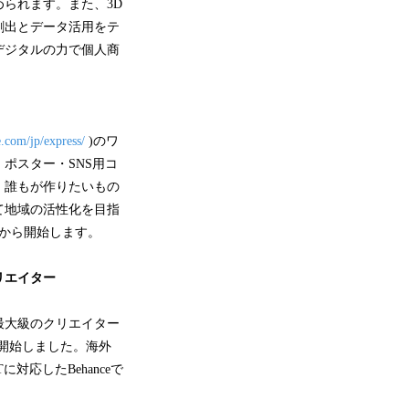
られます。また、3D
創出とデータ活用をテ
デジタルの力で個人商
.com/jp/express/
)のワ
ポスター・SNS用コ
。誰もが作りたいもの
て地域の活性化を目指
から開始します。
リエイター
最大級のクリエイター
開始しました。海外
応したBehanceで