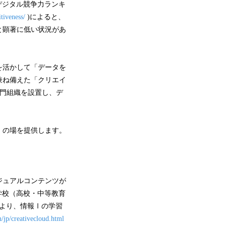
デジタル競争力ランキ
tiveness/
)によると、
と顕著に低い状況があ
を活かして「データを
兼ね備えた「クリエイ
専門組織を設置し、デ
」の場を提供します。
ジュアルコンテンツが
立学校（高校・中等教育
月より、情報Ⅰの学習
/jp/creativecloud.html