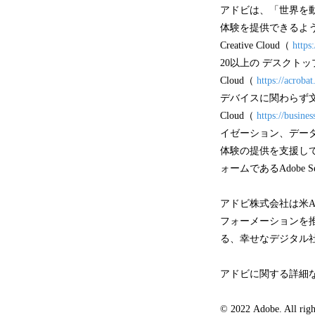
アドビは、「世界を
体験を提供できるよ
Creative Cloud（
https
20以上の デスクトッ
Cloud（
https://acroba
デバイスに関わらず文書
Cloud（
https://busine
イゼーション、デー
体験の提供を支援し
ォームであるAdobe Se
アドビ株式会社は米A
フォーメーションを
る、幸せなデジタル
アドビに関する詳細な
© 2022 Adobe. All right