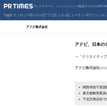
プレスリリース・ニュースリリース配信サービスのPR TIM
Top
テクノロジー
モバイル
アプリ
エンタメ
ビューティー
ファッショ
アドビ株式会社
アドビ、日本の
～「クリエイティブ
アドビ株式会社
202
関西学院千里国
東京都教育委員会が都
下北沢商店街で