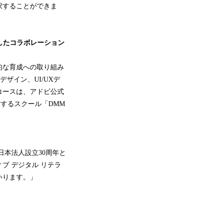
択することができま
を目的としたコラボレーション
的な育成への取り組み
ザイン、UI/UXデ
コースは、アドビ公式
プが運営するスクール「DMM
本法人設立30周年と
ブ デジタル リテラ
いります。」