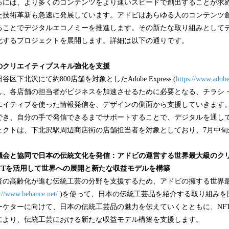
るには、より多くのコンテンツをより速いスピードで創出することが求め
た技術革新も急速に発展しています。アドビはあらゆる人のコンテンツ
ることでデジタルエコノミーを推進します。その新たな取り組みとして
化するプロジェクトを展開します。詳細は以下の通りです。
のクリエイティブスキル強化を支援
下北沢にて約800店舗を対象としたAdobe Express (
https://www.adobe
し、各店舗の担当者がビジネスを加速させるために必要となる、チラシ・
エイティブを使った情報発信を、デザインの側面から支援していきます
でき、自分の手で発信できるまでサポートすることで、デジタルを通し
ェクトは、下北沢駅周辺商店街の店舗担当者を対象としており、7月中旬
議会と協同で日本の伝統文化を発信：アドビの運営する世界最大級のク
」とNFTを活用して世界への展開と新たな収益モデルを構築
者の高齢化が進む伝統工芸の分野を支援するため、アドビの擁する世界
s://www.behance.net/
)を使って、日本の伝統工芸品を紹介する取り組みを
ケターに向けて、日本の伝統工芸品の魅力を伝えていくとともに、NFTに対
により、伝統工芸における新たな収益モデル構築を支援します。