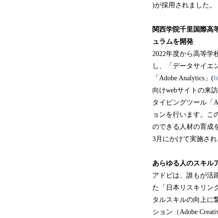
)が採用されました。
関西学院千里国際高
ュラムを開発
2022年度から高等
し、「データサイエ
「Adobe Analytics」(
h
向けwebサイトの
タイピングツール「Ado
ョンを行います。こ
のできる人材の育成を
3月にかけて実施さ
あらゆる人のスキル
アドビは、誰もが活
た「日本リスキリン
タルスキルの向上に
ション（Adobe Creati