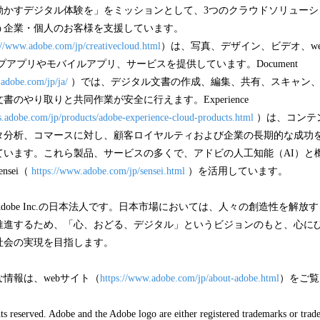
動かすデジタル体験を」をミッションとして、3つのクラウドソリューシ
う企業・個人のお客様を支援しています。
://www.adobe.com/jp/creativecloud.html
）は、写真、デザイン、ビデオ、we
プアプリやモバイルアプリ、サービスを提供しています。Document
t.adobe.com/jp/ja/
）では、デジタル文書の作成、編集、共有、スキャン
のやり取りと共同作業が安全に行えます。Experience
ss.adobe.com/jp/products/adobe-experience-cloud-products.html
）は、コンテ
タ分析、コマースに対し、顧客ロイヤルティおよび企業の長期的な成功
ています。これら製品、サービスの多くで、アドビの人工知能（AI）と
nsei（
https://www.adobe.com/jp/sensei.html
）を活用しています。
dobe Inc.の日本法人です。日本市場においては、人々の創造性を解放
推進するため、「心、おどる、デジタル」というビジョンのもと、心に
社会の実現を目指します。
情報は、webサイト（
https://www.adobe.com/jp/about-adobe.html
）をご覧
s reserved. Adobe and the Adobe logo are either registered trademarks or trad