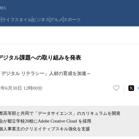
ES
ン
ライフスタイル
ビジネス
グルメ
スポーツ
デジタル課題への取り組みを発表
 デジタル リテラシー」人材の育成を加速～
2年6月30日 12時00分
い
い
ね
！
際高等部と共同で「データサイエンス」のカリキュラムを開発
数
立学校20校にAdobe Creative Cloud を採用
を
個人事業主のクリエイティブスキル強化を支援
読
み