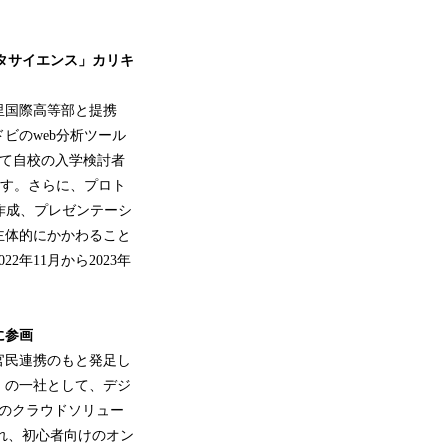
タサイエンス」カリキ
里国際高等部と提携
ビのweb分析ツール
して自校の入学検討者
ます。さらに、プロト
作成、プレゼンテーシ
主体的にかかわること
年11月から2023年
に参画
官民連携のもと発足し
」の一社として、デジ
のクラウドソリュー
）から構成され、初心者向けのオン