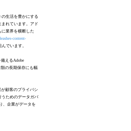
々の生活を豊かにする
生まれています。アド
もに業界を横断した
leashes-content-
組んでいます。
えるAdobe
要書類の長期保存にも幅
企業が顧客のプライバシ
行うためのデータガバ
により、企業がデータを