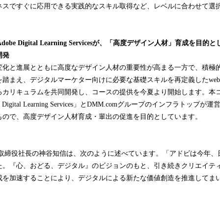
ネスですぐに応用できる実践的なスキル取得など、レベルに合わせて選
dobe Digital Learning Servicesが、「高度デザイン人材」育成
開発
変化と進展とともに高度なデザイン人材の重要性が高まる一方で、積極
踏まえ、デジタルマーケター向けに必要な基礎スキルを再定義したwebデ
るカリキュラムを共同開発し、コースの提供を今夏より開始します。本
Digital Learning Services」とDMM.comグループのインフラトッ
るもので、高度デザイン人材育成・輩出の促進を目的としています。
表取締役社長の神谷知信は、次のように述べています。「アドビは今年、日
た。『心、おどる、デジタル』のビジョンのもと、引き続きクリエイティ
成を加速することにより、デジタルによる新たな価値創造を推進してま