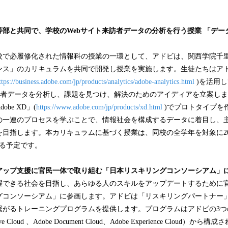
等部と共同で、学校のWebサイト来訪者データの分析を行う授業 「デー
学校で必履修化された情報科の授業の一環として、アドビは、関西学院千
ンス」のカリキュラムを共同で開発し授業を実施します。生徒たちはアド
ttps://business.adobe.com/jp/products/analytics/adobe-analytics.html
)を活用
来訪者データを分析し、課題を見つけ、解決のためのアイディアを立案し
be XD」(
https://www.adobe.com/jp/products/xd.html
)でプロトタイプを
の一連のプロセスを学ぶことで、情報社会を構成するデータに着目し、
目指します。本カリキュラムに基づく授業は、同校の全学年を対象に2022
れる予定です。
アップ支援に官民一体で取り組む「日本リスキリングコンソーシアム」
躍できる社会を目指し、あらゆる人のスキルをアップデートするために
グコンソーシアム」に参画します。アドビは「リスキリングパートナー
繋がるトレーニングプログラムを提供します。プログラムはアドビの3つ
ve Cloud 、Adobe Document Cloud、Adobe Experience Cloud