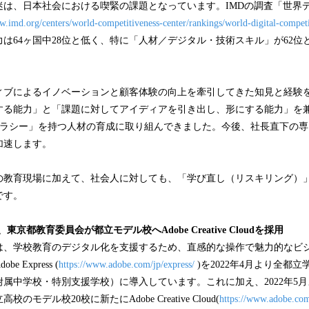
迷は、日本社会における喫緊の課題となっています。IMDの調査「世界
w.imd.org/centers/world-competitiveness-center/rankings/world-digital-competi
は64ヶ国中28位と低く、特に「人材／デジタル・技術スキル」が62位
ィブによるイノベーションと顧客体験の向上を牽引してきた知見と経験
する能力」と「課題に対してアイディアを引き出し、形にする能力」を
リテラシー」を持つ人材の育成に取り組んできました。今後、社長直下の
加速します。
の教育現場に加えて、社会人に対しても、「学び直し（リスキリング）
です。
に続き、東京都教育委員会が都立モデル校へAdobe Creative Cloudを採用
は、学校教育のデジタル化を支援するため、直感的な操作で魅力的なビ
 Express (
https://www.adobe.com/jp/express/
)を2022年4月より全都
属中学校・特別支援学校）に導入しています。これに加え、2022年5
モデル校20校に新たにAdobe Creative Cloud(
https://www.adobe.com