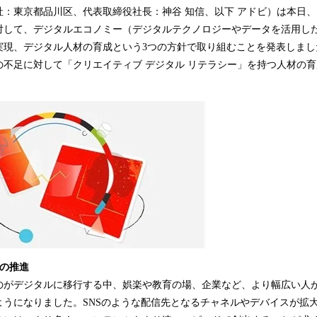
込
社：東京都品川区、代表取締役社長：神谷 知信、以下 アドビ）は本日
み
対して、デジタルエコノミー（デジタルテクノロジーやデータを活用し
中
実現、デジタル人材の育成という3つの方針で取り組むことを発表しまし
で
の不足に対して「クリエイティブ デジタル リテラシー」を持つ人材の
す
ーの推進
のがデジタルに移行する中、娯楽や教育の場、企業など、より幅広い人
ようになりました。SNSのような配信先となるチャネルやデバイスが拡