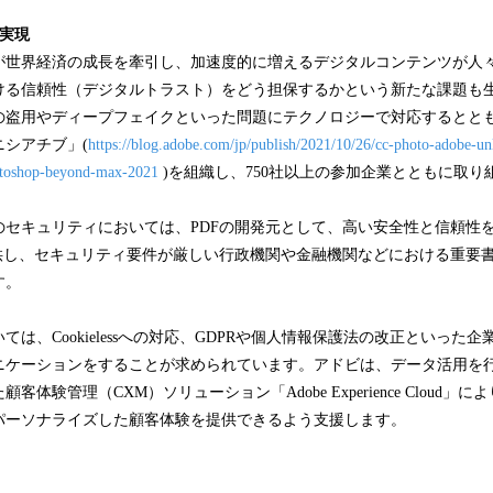
実現
が世界経済の成長を牽引し、加速度的に増えるデジタルコンテンツが人
ける信頼性（デジタルトラスト）をどう担保するかという新たな課題も
の盗用やディープフェイクといった問題にテクノロジーで対応するとと
シアチブ」(
https://blog.adobe.com/jp/publish/2021/10/26/cc-photo-adobe-un
hotoshop-beyond-max-2021
)を組織し、750社以上の参加企業とともに取り
セキュリティにおいては、PDFの開発元として、高い安全性と信頼性を備
loudを提供し、セキュリティ要件が厳しい行政機関や金融機関などにおける重
す。
ては、Cookielessへの対応、GDPRや個人情報保護法の改正といった
ニケーションをすることが求められています。アドビは、データ活用を
体験管理（CXM）ソリューション「Adobe Experience Cloud」
パーソナライズした顧客体験を提供できるよう支援します。