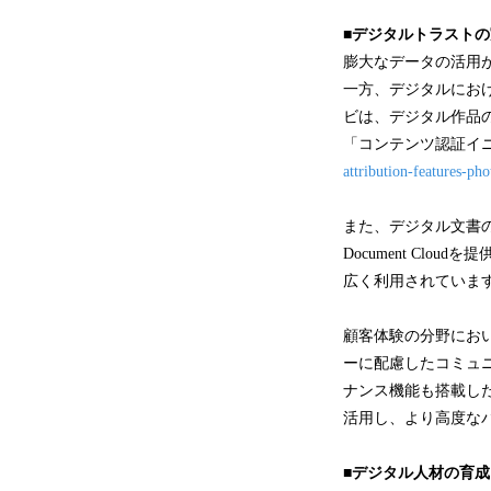
■デジタルトラストの
膨大なデータの活用
一方、デジタルにお
ビは、デジタル作品
「コンテンツ認証イニ
attribution-features-p
また、デジタル文書の
Document C
広く利用されていま
顧客体験の分野におい
ーに配慮したコミュ
ナンス機能も搭載した顧客
活用し、より高度な
■デジタル人材の育成