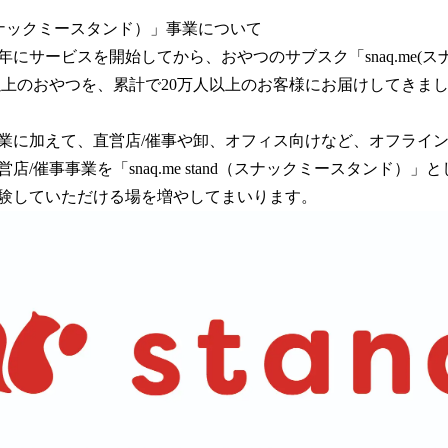
and（スナックミースタンド）」事業について
6年にサービスを開始してから、おやつのサブスク「snaq.me(ス
類以上のおやつを、累計で20万人以上のお客様にお届けしてきま
業に加えて、直営店/催事や卸、オフィス向けなど、オフライ
店/催事事業を「snaq.me stand（スナックミースタンド）
験していただける場を増やしてまいります。