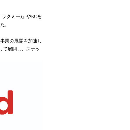
ナックミー)」やECを
した。
ン事業の展開を加速し
」として展開し、スナッ