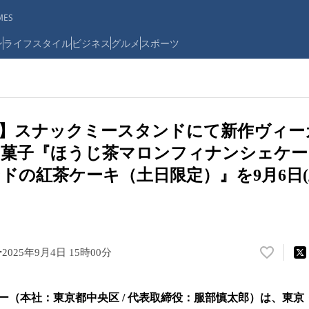
ES
ン
ライフスタイル
ビジネス
グルメ
スポーツ
前】スナックミースタンドにて新作ヴィー
き菓子『ほうじ茶マロンフィナンシェケー
ドの紅茶ケーキ（土日限定）』を9月6日(
ー
2025年9月4日 15時00分
い
い
ね
（本社：東京都中央区 / 代表取締役：服部慎太郎）は、東京・蔵
！