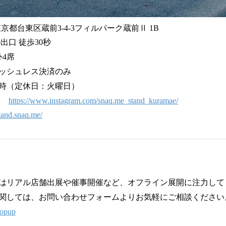
1 東京都台東区蔵前3-4-3フィルパーク蔵前Ⅱ 1B
出口 徒歩30秒
4席
ッシュレス決済のみ
8時（定休日：火曜日）
ム:
https://www.instagram.com/snaq.me_stand_kuramae/
stand.snaq.me/
はリアル店舗出展や催事開催など、オフライン展開に注力して
関しては、お問い合わせフォームよりお気軽にご相談ください
popup