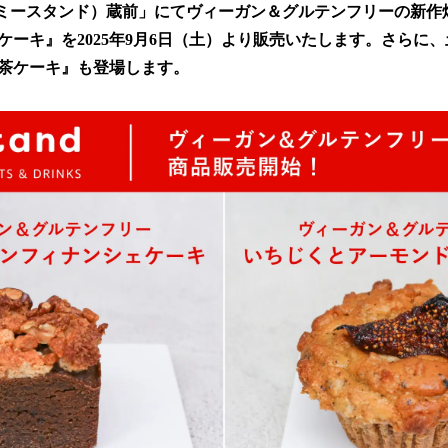
数
ナックミースタンド）蔵前」にてヴィーガン＆グルテンフリーの新
を
ケーキ』を2025年9月6日（土）より販売いたします。さらに
読
茶ケーキ』も登場します。
み
込
み
中
で
す