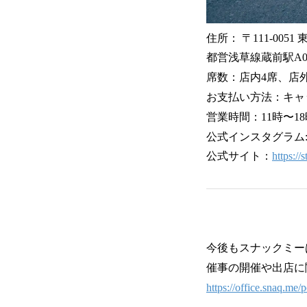
住所： 〒111-005
都営浅草線蔵前駅A0
席数：店内4席、店外
お支払い方法：キャ
営業時間：11時〜1
公式インスタグラ
公式サイト：
https://
今後もスナックミー
催事の開催や出店に
https://office.snaq.me/