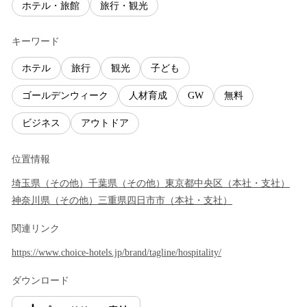
ホテル・旅館
旅行・観光
キーワード
ホテル
旅行
観光
子ども
ゴールデンウィーク
人材育成
GW
無料
ビジネス
アウトドア
位置情報
埼玉県
（
その他
）
千葉県
（
その他
）
東京都
中央区
（
本社・支社
）
神奈川県
（
その他
）
三重県
四日市市
（
本社・支社
）
関連リンク
https://www.choice-hotels.jp/brand/tagline/hospitality/
ダウンロード