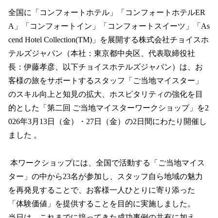
ね
！
全国に「コンフォートホテル」「コンフォートホテルER
数
A」「コンフォートイン」「コンフォートスイーツ」「As
を
cend Hotel Collection(TM)」を展開する株式会社チョイスホ
読
み
テルズジャパン（本社：東京都中央区、代表取締役社
込
長：伊藤孝彦、以下チョイスホテルズジャパン）は、お
み
客様の旅をサポートするスタッフ「ご当地マイスター」
中
で
のスキル向上と知見の拡大、ホスピタリティの強化を目
す
的とした「第二回 ご当地マイスターワークショップ」を2
026年3月13日（金）・27日（金）の2日間にわたり開催し
ました 。
本ワークショップには、全国で活動する「ご当地マイス
ター」の中から23名が参加し、スタッフ自ら地域の魅力
を再発見することで、お客様一人ひとりに寄り添った
「体験価値」を提供することを目的に実施しました。
当日は、これまでに培ってきた成功事例の共有に加え、