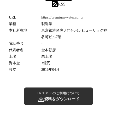
RSS
URL
https://premium-water.co.jp/
業種
製造業
本社所在地
東京都港区虎ノ門4-3-13 ヒューリック神
谷町ビル7階
電話番号
-
代表者名
金本彰彦
上場
未上場
資本金
3億円
設立
2016年04月
PR TIMESのご利用について
資料をダウンロード