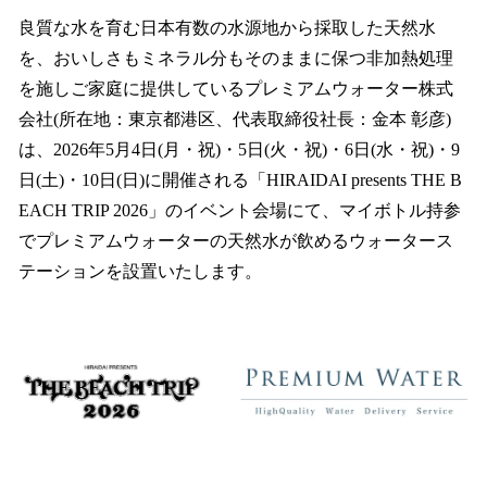
ね
！
良質な水を育む日本有数の水源地から採取した天然水
数
を、おいしさもミネラル分もそのままに保つ非加熱処理
を
を施しご家庭に提供しているプレミアムウォーター株式
読
み
会社(所在地：東京都港区、代表取締役社長：金本 彰彦)
込
は、2026年5月4日(月・祝)・5日(火・祝)・6日(水・祝)・9
み
日(土)・10日(日)に開催される「HIRAIDAI presents THE B
中
で
EACH TRIP 2026」のイベント会場にて、マイボトル持参
す
でプレミアムウォーターの天然水が飲めるウォータース
テーションを設置いたします。