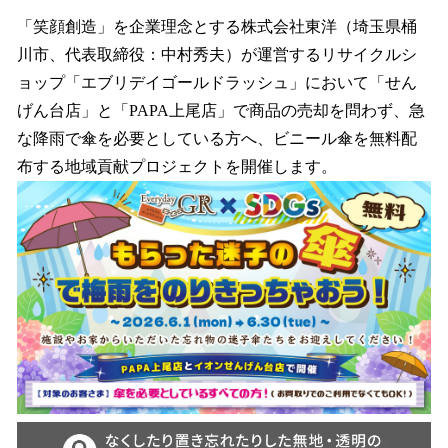
ね
！
「笑顔創造」を企業理念とする株式会社東洋（埼玉県桶
数
川市、代表取締役：中村秀夫）が運営するリサイクルシ
を
ョップ「エブリデイゴールドラッシュ」において「せん
読
み
げん台店」と「PAPA上尾店」で商品の売却を問わず、急
込
な降雨で傘を必要としている方へ、ビニール傘を無料配
み
布する地域貢献プロジェクトを開催します。
中
で
す