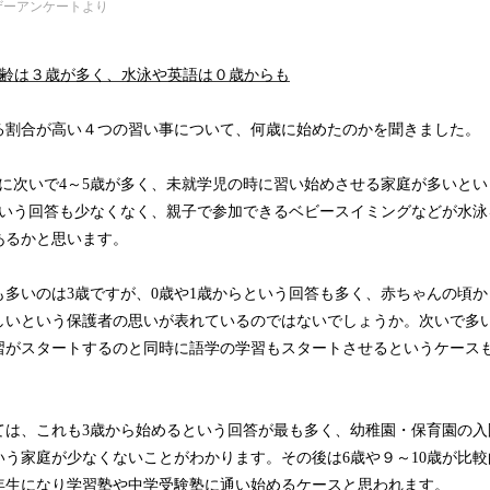
ザーアンケートより
年齢は３歳が多く、水泳や英語は０歳からも
る割合が高い４つの習い事について、何歳に始めたのかを聞きました。
歳に次いで4～5歳が多く、未就学児の時に習い始めさせる家庭が多いと
という回答も少なくなく、親子で参加できるベビースイミングなどが水泳
あるかと思います。
も多いのは3歳ですが、0歳や1歳からという回答も多く、赤ちゃんの頃
しいという保護者の思いが表れているのではないでしょうか。次いで多い
習がスタートするのと同時に語学の学習もスタートさせるというケース
ては、これも3歳から始めるという回答が最も多く、幼稚園・保育園の入
いう家庭が少なくないことがわかります。その後は6歳や９～10歳が比
4年生になり学習塾や中学受験塾に通い始めるケースと思われます。