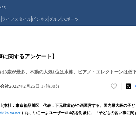
ES
ン
ライフスタイル
ビジネス
グルメ
スポーツ
事に関するアンケート】
は3歳が最多、不動の人気1位は水泳、ピアノ・エレクトーンは低
会社
2022年2月25日 17時30分
い
い
ね
社(本社：東京都品川区 代表：下元敬道)が企画運営する、国内最大級の子
！
://iko-yo.net
）は、いこーよユーザー414名を対象に、「子どもの習い事に関
数
を
読
み