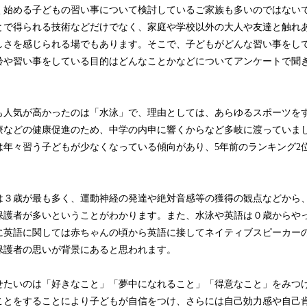
込
く始める子どもの習い事について検討しているご家族も多いのではない
み
とで得られる技術などだけでなく、家庭や学校以外の大人や友達と触れ
中
しさを感じられる場でもあります。そこで、子どもがどんな習い事をし
で
齢や習い事をしている目的はどんなことかなどについてアンケートで聞
す
も人気が高かったのは「水泳」で、理由としては、あらゆるスポーツを
療などの健康促進のため、中学の内申に響くからなど多岐に渡っていま
は年々習う子どもが少なくなっている傾向があり、5年前のランキング2
は３歳が最も多く、運動神経の発達や絶対音感等の獲得の観点などから
保護者が多いということがわかります。また、水泳や英語は０歳からや
に英語に関しては赤ちゃんの頃から英語に接してネイティブスピーカー
保護者の思いが背景にあると思われます。
せたいのは「好きなこと」「夢中になれること」「得意なこと」をみつ
ことをすることにより子どもが自信をつけ、さらには自己効力感や自己