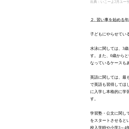
出典：いこーよ2月ユー
２. 習い事を始める
子どもにやらせてい
水泳に関しては、3
す。また、0歳から
なっているケースも
英語に関しては、最
で英語も習得してほ
に入学し本格的に学
す。
学習塾・公文に関し
をスタートさせると
校入学時や小学3～