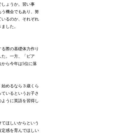
でしょうか。習い事
あう機会でもあり、努
ているのか、それぞれ
きました。
する際の基礎体力作り
した。一方、「ピア
位から今年は5位に落
、始めるなら３歳くら
っているというお子さ
のように英語を習得し
けてほしいからという
肯定感を育んでほしい