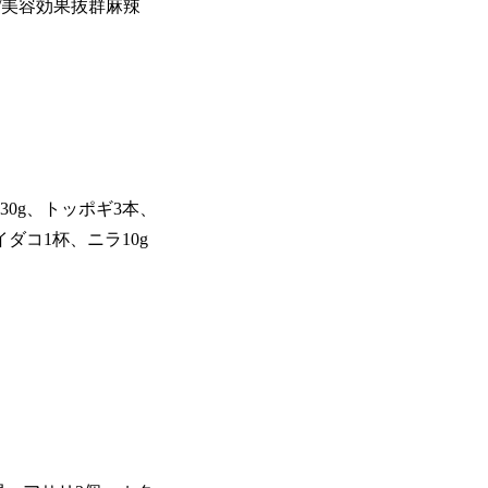
/美容効果抜群麻辣
30g、トッポギ3本、
イダコ1杯、ニラ10g