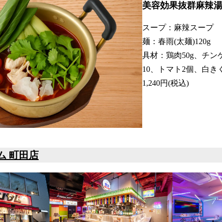
美容効果抜群麻辣
スープ：麻辣スープ
麺：春雨(太麺)120g
具材：鶏肉50g、チン
10、トマト2個、白きく
1,240円(税込)
ム 町田店