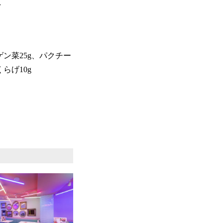
湯
ゲン菜25g、パクチー
らげ10g