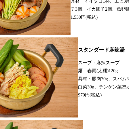
具材：イイダコ1杯、エビ3
テ3個、イカ団子2個、魚卵団
1,530円(税込)
スタンダード麻辣湯
スープ：麻辣スープ
麺：春雨(太麺)120g
具材：豚肉30g、スパム3
白菜30g、チンゲン菜25g
970円(税込)