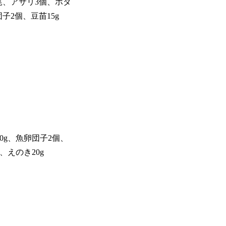
尾、アサリ3個、ホタ
子2個、豆苗15g
0g、魚卵団子2個、
、えのき20g