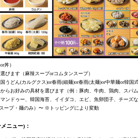
or丼）
選びます（麻辣スープorコムタンスープ）
うどん(カルグクス)or春雨(細麺)or春雨(太麺)or中華麺or韓国
材からお好みの具材を選びます（例：豚肉、牛肉、鶏肉、スパ
、マンドゥー、韓国海苔、イイダコ、エビ、魚卵団子、チーズ
込/スープ・麺のみ）〜 ※トッピングにより変動
せメニュー)：