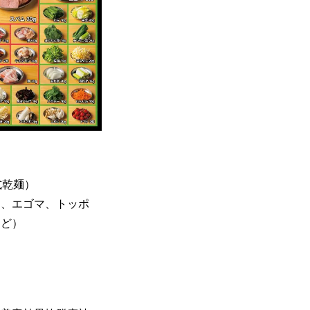
式乾麺）
ム、エゴマ、トッポ
など）