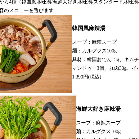
ら4種（韓国風麻辣湯/海鮮大好き麻辣湯/スタンダード麻辣湯
容のメニューを選びます
韓国風麻辣湯
スープ：麻辣スープ
麺：カルグクス100g
具材：韓国おでん15g、キムチ
マンドゥー3個、豚肉30g、イ
1,390円(税込)
海鮮大好き麻辣湯
スープ：麻辣スープ
麺：カルグクス100g