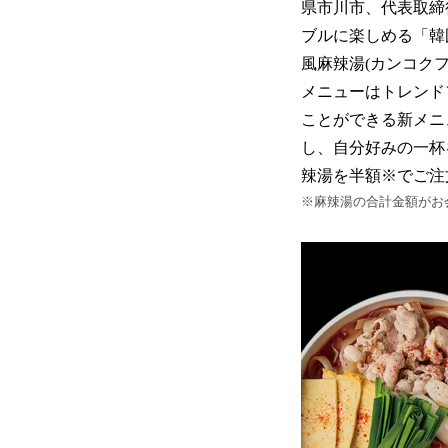
県市川市、代表取締
ブルに楽しめる「韓国
風麻辣湯(カンコク
メニューはトレンド
ことができる新メニ
し、自分好みの一杯を
辣湯を半額※でご注
※麻辣湯の合計金額がお