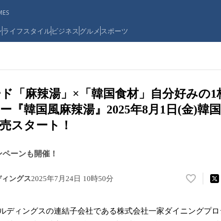
ES
ン
ライフスタイル
ビジネス
グルメ
スポーツ
ド「麻辣湯」×「韓国食材」自分好みの1
ー『韓国風麻辣湯』2025年8月1日(金)韓
売スタート！
ンペーンも開催！
ディングス
2025年7月24日 10時50分
い
い
ね
ディングスの連結子会社である株式会社一家ダイニングプロ
！