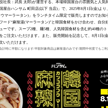
数
役社長：武長 太郎)が運営する、本場韓国屋台の雰囲気と人気
を
屋台ハンサム 町田店(以下 当店)」で、2025年8月1日(金)よ
読
フウマーラータン)」をランチタイム限定で販売しますのでお知
み
込
フード“麻辣湯(マーラータン)”と韓国食材をかけ合わせ、自分
み
ューです。スープ2種、麺5種、人気韓国食材を含む約40種の
中
ご注文いただけます。また、販売開始を記念して、8月1日(金)〜
で
す
文いただけます。
会計時に半額になります/半額対象商品は麻辣湯のみです/期間中何度でもご