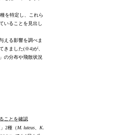
2種を特定し、これら
ていることを見出し
与える影響を調べま
きました(※4)が、
」の分布や飛散状況
ることを確認
」2種（
M. luteus
、
K.