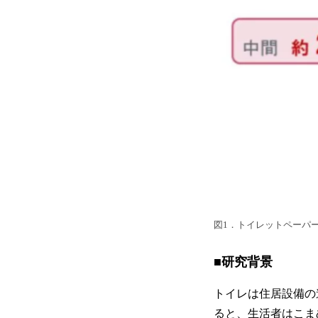
図1．トイレットペーパ
■研究背景
トイレは住居設備の
ると、生活者はこま