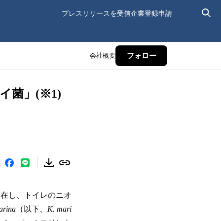
プレスリリースを受信
企業登録申請
会社概要
フォロー
菌」(※1)
存在し、トイレのニオ
arina
（以下、
K. mari