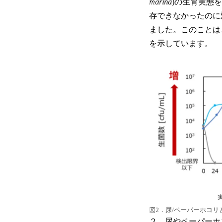
marina
)の生育実態
存できなかったのに
ました。このことは
を示しています。
図2．尿/ペーパーホコ
２．尿やペーパーホ