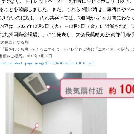
汚れだけでなく、トイレットペーパー使用時に生じるホコリ（以下
読
ることを確認しました。また、これら2種の菌は、尿汚れやペ
み
込
できないのに対し、汚れ共存下では、2週間から1ヶ月間にわた
み
容は、2025年12月2日（火）～12月5日（金）に開催された「
中
北九州国際会議場）」にて発表し、大会長奨励賞(技術部門)を
で
生の原因となる菌
す
「「掃除しても戻ってくるニオイは、トイレ全体に潜む「ニオイ菌」が関与！
慣をご提案」2025年3月18日
ploads/tmg_block_page_image/file/10436/20250318_01.pdf