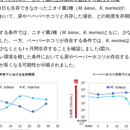
1日も生存できなかったニオイ菌2種（
M. luteus
、
K. marina
)が
おいて、尿やペーパーホコリと共存した場合、どの程度生存期
する条件では、ニオイ菌2種（
M. luteus
、
K. marina
)ともに、少
した。一方、ペーパーホコリが存在する条件では、
K. marina
は
少なくとも1ヶ月間生存することを確認しました(図3)。
レ環境を模した条件においても尿やペーパーホコリが存在する
が長くなる可能性が示唆されました。