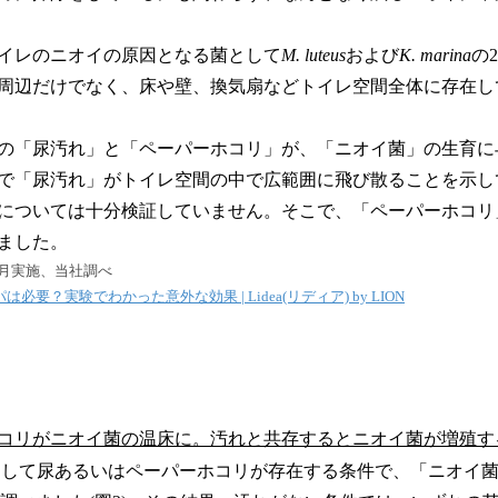
イレのニオイの原因となる菌として
M. luteus
および
K. marina
の
周辺だけでなく、床や壁、換気扇などトイレ空間全体に存在し
の「尿汚れ」と「ペーパーホコリ」が、「ニオイ菌」の生育に
で「尿汚れ」がトイレ空間の中で広範囲に飛び散ることを示して
については十分検証していません。そこで、「ペーパーホコリ
ました。
年12月実施、当社調べ
必要？実験でわかった意外な効果 | Lidea(リディア) by LION
コリがニオイ菌の温床に。汚れと共存するとニオイ菌が増殖す
して尿あるいはペーパーホコリが存在する条件で、「ニオイ菌