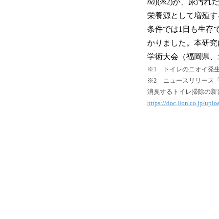
na
)(※2)が、尿
栄養源として増殖す
条件では1日も生存
かりました。本研究内
学術大会（福岡県、
※1 トイレのニオイ発
※2 ニュースリリース
消臭するトイレ掃除の新習
https://doc.lion.co.jp/u