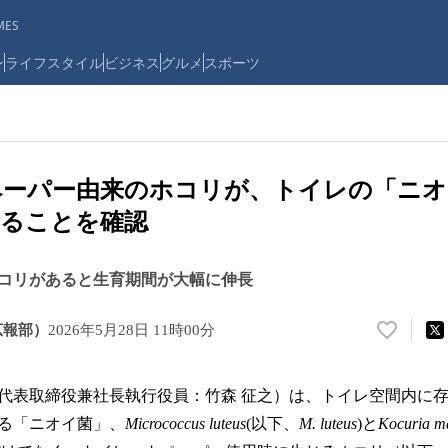
ES
ン
ライフスタイル
ビジネス
グルメ
スポーツ
ーパー由来のホコリが、トイレの「ニオイ
なることを確認
コリがあると生育期間が大幅に伸長
広報部）
2026年5月28日 11時00分
い
い
ね
代表取締役兼社長執行役員：竹森 征之）は、トイレ空間内に
！
数
る「ニオイ菌」、
Micrococcus luteus
(以下、
M. luteus
)と
Kocuria m
を