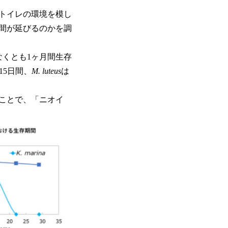
、トイレの環境を模し
間が延びるのかを調
なくとも1ヶ月間生存
15日間、
M. luteus
は
ことで、「ニオイ