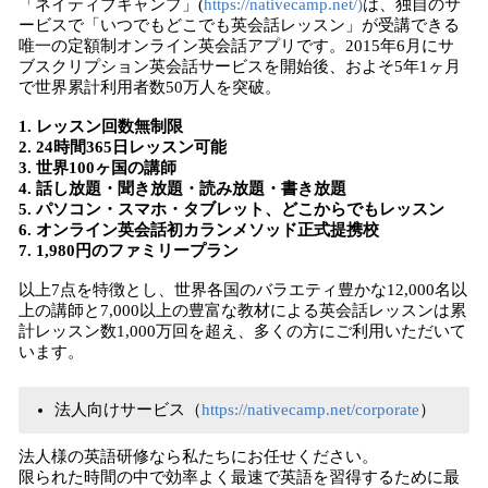
「ネイティブキャンプ」(
https://nativecamp.net/)
は、独自のサ
ービスで「いつでもどこでも英会話レッスン」が受講できる
唯一の定額制オンライン英会話アプリです。2015年6月にサ
ブスクリプション英会話サービスを開始後、およそ5年1ヶ月
で世界累計利用者数50万人を突破。
1. レッスン回数無制限
2. 24時間365日レッスン可能
3. 世界100ヶ国の講師
4. 話し放題・聞き放題・読み放題・書き放題
5. パソコン・スマホ・タブレット、どこからでもレッスン
6. オンライン英会話初カランメソッド正式提携校
7. 1,980円のファミリープラン
以上7点を特徴とし、世界各国のバラエティ豊かな12,000名以
上の講師と7,000以上の豊富な教材による英会話レッスンは累
計レッスン数1,000万回を超え、多くの方にご利用いただいて
います。
法人向けサービス（
https://nativecamp.net/corporate
）
法人様の英語研修なら私たちにお任せください。
限られた時間の中で効率よく最速で英語を習得するために最