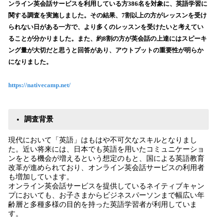
を
ンライン英会話サービスを利用している方386名を対象に、英語学習に
読
関する調査を実施しました。その結果、7割以上の方がレッスンを受け
み
られない日がある一方で、より多くのレッスンを受けたいと考えてい
込
ることが分かりました。また、約8割の方が英会話の上達にはスピーキ
み
ング量が大切だと思うと回答があり、アウトプットの重要性が明らか
中
で
になりました。
す
https://nativecamp.net/
調査背景
現代において「英語」はもはや不可欠なスキルとなりまし
た。近い将来には、日本でも英語を用いたコミュニケーショ
ンをとる機会が増えるという想定のもと、国による英語教育
改革が進められており、オンライン英会話サービスの利用者
も増加しています。
オンライン英会話サービスを提供しているネイティブキャン
プにおいても、お子さまからビジネスパーソンまで幅広い年
齢層と多種多様の目的を持った英語学習者が利用していま
す。