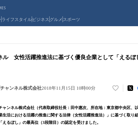
ES
ン
ライフスタイル
ビジネス
グルメ
スポーツ
ネル 女性活躍推進法に基づく優良企業として「えるぼ
チャンネル株式会社
2018年11月15日 10時00分
い
い
ね
ャンネル株式会社（代表取締役社長：田中惠次、所在地：東京都中央区、以
！
業生活における活躍の推進に関する法律（女性活躍推進法）」に基づく取り
数
「えるぼし」の最高位（3段階目）の認定を受けました。
を
読
み