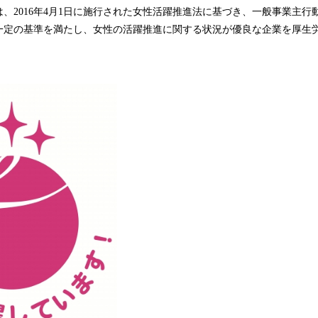
込
、2016年4月1日に施行された女性活躍推進法に基づき、一般事業主行
み
一定の基準を満たし、女性の活躍推進に関する状況が優良な企業を厚生
中
で
す