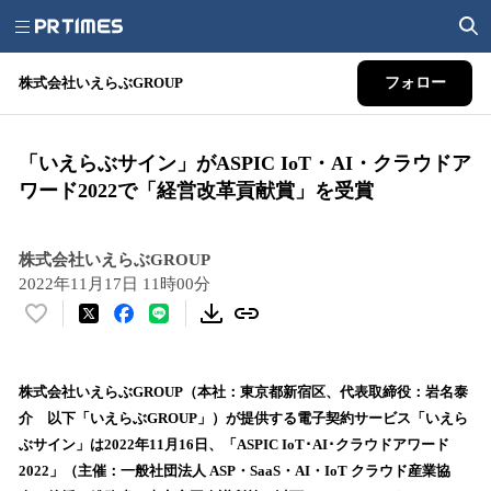
株式会社いえらぶGROUP
フォロー
「いえらぶサイン」がASPIC IoT・AI・クラウドア
ワード2022で「経営改革貢献賞」を受賞
株式会社いえらぶGROUP
2022年11月17日 11時00分
い
い
ね
！
株式会社いえらぶGROUP（本社：東京都新宿区、代表取締役：岩名泰
数
介 以下「いえらぶGROUP」）が提供する電子契約サービス「いえら
を
ぶサイン」は2022年11月16日、「ASPIC IoT･AI･クラウドアワード
読
2022」（主催：一般社団法人 ASP・SaaS・AI・IoT クラウド産業協
み