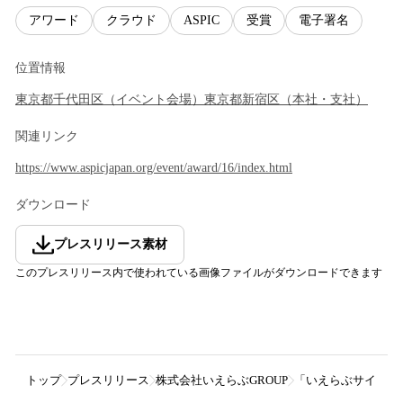
アワード
クラウド
ASPIC
受賞
電子署名
位置情報
東京都
千代田区
（
イベント会場
）
東京都
新宿区
（
本社・支社
）
関連リンク
https://www.aspicjapan.org/event/award/16/index.html
ダウンロード
プレスリリース素材
このプレスリリース内で使われている画像ファイルがダウンロードできます
トップ
プレスリリース
株式会社いえらぶGROUP
「いえらぶサイン」がA