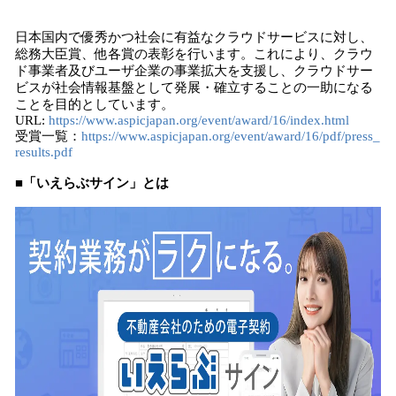
日本国内で優秀かつ社会に有益なクラウドサービスに対し、
総務大臣賞、他各賞の表彰を行います。これにより、クラウ
ド事業者及びユーザ企業の事業拡大を支援し、クラウドサー
ビスが社会情報基盤として発展・確立することの一助になる
ことを目的としています。
URL:
https://www.aspicjapan.org/event/award/16/index.html
受賞一覧：
https://www.aspicjapan.org/event/award/16/pdf/press_
results.pdf
■「いえらぶサイン」とは