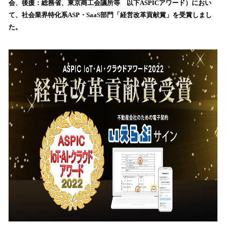
会、後援：総務省、東京商工会議所等 以下ASPICアワード）におい
込
て、社会業界特化系ASP・SaaS部門「経営改革貢献賞」を受賞しまし
み
た。
中
で
す