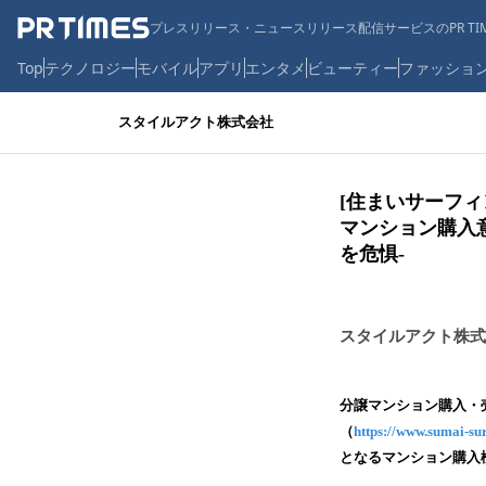
プレスリリース・ニュースリリース配信サービスのPR TIM
Top
テクノロジー
モバイル
アプリ
エンタメ
ビューティー
ファッショ
スタイルアクト株式会社
[住まいサーフィ
マンション購入
を危惧-
スタイルアクト株式
分譲マンション購入・
（
https://www.sumai-su
となるマンション購入