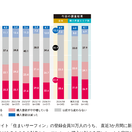
み
込
み
中
で
す
サイト「住まいサーフィン」の登録会員31万人のうち、 直近3か月間に