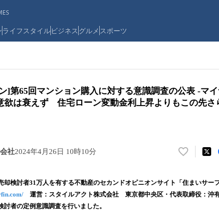
ES
ン
ライフスタイル
ビジネス
グルメ
スポーツ
ン]第65回マンション購入に対する意識調査の公表 -マ
意欲は衰えず 住宅ローン変動金利上昇よりもこの先さ
会社
2024年4月26日 10時10分
い
い
ね
売却検討者31万人を有する不動産のセカンドオピニオンサイト「住まいサー
！
rfin.com/
運営：スタイルアクト株式会社 東京都中央区・代表取締役：沖有
数
検討者の定例意識調査を行いました。
を
読