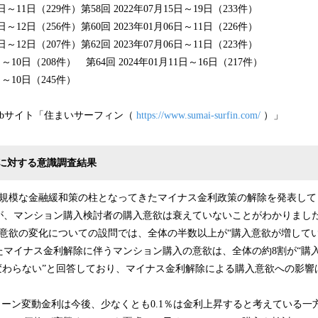
8日～11日（229件）第58回 2022年07月15日～19日（233件）
7日～12日（256件）第60回 2023年01月06日～11日（226件）
7日～12日（207件）第62回 2023年07月06日～11日（223件）
5日～10日（208件） 第64回 2024年01月11日～16日（217件）
5日～10日（245件）
ebサイト「住まいサーフィン（
https://www.sumai-surfin.com/
）」
に対する意識調査結果
が大規模な金融緩和策の柱となってきたマイナス金利政策の解除を発表し
が、マンション購入検討者の購入意欲は衰えていないことがわかりまし
入意欲の変化についての設問では、全体の半数以上が“購入意欲が増してい
たマイナス金利解除に伴うマンション購入の意欲は、全体の約8割が“購
ら変わらない”と回答しており、マイナス金利解除による購入意欲への影響
宅ローン変動金利は今後、少なくとも0.1％は金利上昇すると考えている