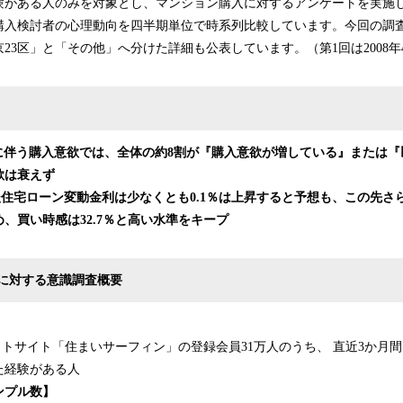
験がある人のみを対象とし、マンション購入に対するアンケートを実施
購入検討者の心理動向を四半期単位で時系列比較しています。今回の調
23区」と「その他」へ分けた詳細も公表しています。（第1回は2008年
に伴う購入意欲では、全体の約8割が『購入意欲が増している』または『
欲は衰えず
今後住宅ローン変動金利は少なくとも0.1％は上昇すると予想も、この先
、買い時感は32.7％と高い水準をキープ
に対する意識調査概要
ットサイト「住まいサーフィン」の登録会員31万人のうち、 直近3か月
た経験がある人
ンプル数】