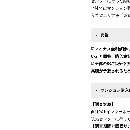
センターに行った経
当社ではマンション
入希望エリアを「東京
要旨
☑マイナス金利解除
い』と回答、購入意
☑全体の83.7%が
高騰が予想されるため
マンション購入
【調査対象】
自社Webインターネ
販売センターに行っ
【調査期間と回収サ