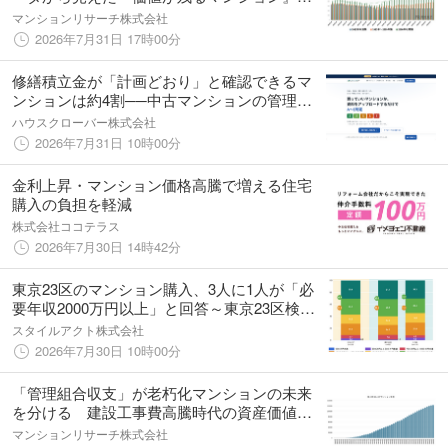
条件
マンションリサーチ株式会社
2026年7月31日 17時00分
修繕積立金が「計画どおり」と確認できるマ
ンションは約4割──中古マンションの管理状
態を買う前にA〜E判定する「買っていいマン
ハウスクローバー株式会社
ション診断」をハウスクローバーが提供開始
2026年7月31日 10時00分
金利上昇・マンション価格高騰で増える住宅
購入の負担を軽減
株式会社ココテラス
2026年7月30日 14時42分
東京23区のマンション購入、3人に1人が「必
要年収2000万円以上」と回答～東京23区検討
者の6割が1億円超を検討、世帯年収1000万円
スタイルアクト株式会社
未満は郊外エリアへシフト～
2026年7月30日 10時00分
「管理組合収支」が老朽化マンションの未来
を分ける 建設工事費高騰時代の資産価値と
管理
マンションリサーチ株式会社