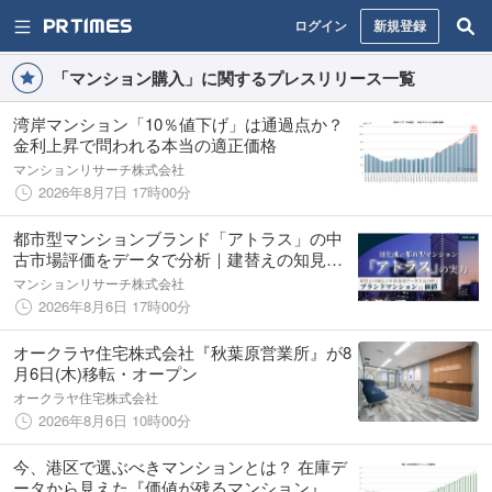
ログイン
新規登録
「マンション購入」に関するプレスリリース一覧
湾岸マンション「10％値下げ」は通過点か？
金利上昇で問われる本当の適正価格
マンションリサーチ株式会社
2026年8月7日 17時00分
都市型マンションブランド「アトラス」の中
古市場評価をデータで分析｜建替えの知見、
都心好立地、開発思想が支えるブランド価値
マンションリサーチ株式会社
2026年8月6日 17時00分
オークラヤ住宅株式会社『秋葉原営業所』が8
月6日(木)移転・オープン
オークラヤ住宅株式会社
2026年8月6日 10時00分
今、港区で選ぶべきマンションとは？ 在庫デ
ータから見えた『価値が残るマンション』の