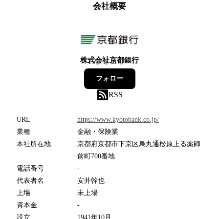
会社概要
株式会社京都銀行
15
フォロワー
フォロー
RSS
URL
https://www.kyotobank.co.jp/
業種
金融・保険業
本社所在地
京都府京都市下京区烏丸通松原上る薬師
前町700番地
電話番号
-
代表者名
安井幹也
上場
未上場
資本金
-
設立
1941年10月