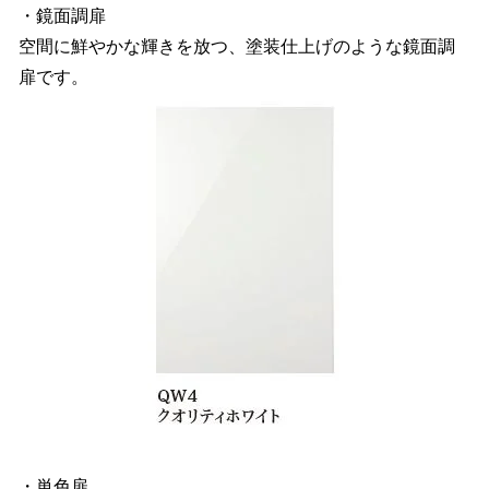
・鏡面調扉
空間に鮮やかな輝きを放つ、塗装仕上げのような鏡面調
扉です。
・単色扉