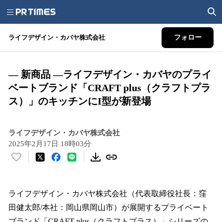
ライフデザイン・カバヤ株式会社
フォロー
― 新商品 ―ライフデザイン・カバヤのプライ
ベートブランド「CRAFT plus（クラフトプラ
ス）」のキッチンにI型が新登場
ライフデザイン・カバヤ株式会社
2025年2月17日 18時03分
い
い
ね
！
ライフデザイン・カバヤ株式会社（代表取締役社長：窪
数
田健太郎/本社：岡山県岡山市）が展開するプライベート
を
ブランド「CRAFT plus（クラフトプラス）」シリーズの