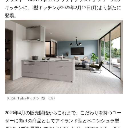
読
み
キッチンに、I型キッチンが2025年2月17日(月)より新たに
込
登場。
み
中
で
す
〈CRAFT plusキッチン I型 CG〉
2023年4月の販売開始からこれまで、こだわりを持つユー
ザーに向けの商品としてアイランド型とペニンシュラ型