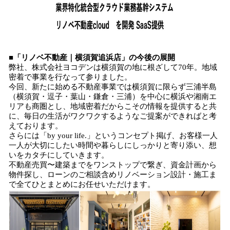
■「リノベ不動産｜横須賀追浜店」の今後の展開
弊社、株式会社ヨコデンは横須賀の地に根ざして70年。地域
密着で事業を行なって参りました。
今回、新たに始める不動産事業では横須賀に限らず三浦半島
（横須賀・逗子・葉山・鎌倉・三浦）を中心に横浜や湘南エ
リアも商圏とし、地域密着だからこその情報を提供すると共
に、毎日の生活がワクワクするようなご提案ができればと考
えております。
さらには「by your life.」というコンセプト掲げ、お客様一人
一人が大切にしたい時間や暮らしにしっかりと寄り添い、想
いをカタチにしていきます。
不動産売買〜建築までをワンストップで繋ぎ、資金計画から
物件探し、ローンのご相談含めリノベーション設計・施工ま
で全てひとまとめにお任せいただけます。