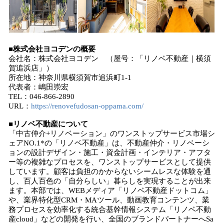
■株式会社ヨコデンの概要
会社名：株式会社ヨコデン （屋号：「リノベ不動産｜横須
賀追浜店」）
所在地：神奈川県横須賀市追浜町1-1
代表者：嶋田崇宏
TEL：046-866-2890
URL：
https://renovefudosan-oppama.com/
■リノベ不動産について
「中古仲介+リノベーション」のワンストップサービス市場シ
ェアNO.1*の「リノベ不動産」は、不動産仲介・リノベーシ
ョンの設計デザイン・施工・資金計画・インテリア・アフタ
ー等の複雑なプロセスを、ワンストップサービスとして提供
しています。顧客は負担のかからないシームレスな体験を通
し、百人百色の「自分らしい」暮らしを実現することが出来
ます。本部では、WEBメディア「リノベ不動産ドットコム」
や、業界特化型CRM・MAツール、動画教育コンテンツ、業
務プロセスを効率化する統合基幹情報システム「リノベ不動
産cloud」などの開発を行い、全国のブランドパートナーへSa