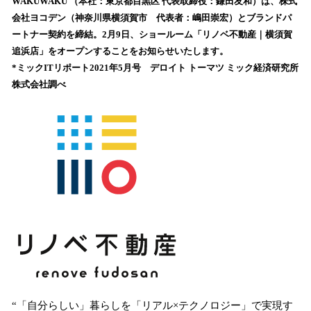
WAKUWAKU （本社：東京都目黒区 代表取締役：鎌田友和）は、株式
読
会社ヨコデン（神奈川県横須賀市 代表者：嶋田崇宏）とブランドパ
み
ートナー契約を締結。2月9日、ショールーム「リノベ不動産｜横須賀
込
追浜店」をオープンすることをお知らせいたします。
み
*ミックITリポート2021年5月号 デロイト トーマツ ミック経済研究所
中
で
株式会社調べ
す
“「自分らしい」暮らしを「リアル×テクノロジー」で実現す