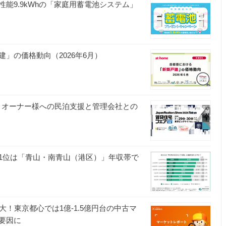
能9.9kWhの「家庭用蓄電池システム」
」の価格動向（2026年6月）
展。オーナー様への民泊支援と管理会社との
1位は「青山・南青山（港区）」年収帯で
！東京都心では1億-1.5億円台の中古マ
要因に