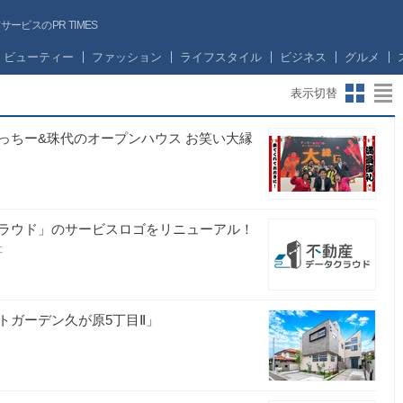
ビスのPR TIMES
ビューティー
ファッション
ライフスタイル
ビジネス
グルメ
表示切替
っちー&珠代のオープンハウス お笑い大縁
ラウド」のサービスロゴをリニューアル！
社
トガーデン久が原5丁目Ⅱ」