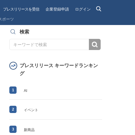
プレスリリースを受信
企業登録申請
ログイン
スポーツ
検索
検索
プレスリリース キーワードランキン
グ
1
AI
2
イベント
3
新商品