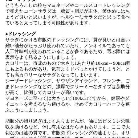
とうもろこしの粒をマヨネーズやコールスロードレッシング
で和えたコーンサラダは、糖質＋脂肪が主体。箸休めにはち
ょうど良いと思いますが、ヘルシーなサラダだと思って食べ
ていると太ってしまう可能性があります。
●ドレッシング
サラダにかける市販のドレッシングには、質が良いとは言い
難い油分がたっぷり使われていたり、ノンオイルであっても
人工甘味料が使われていることが多々あるため、選ぶ際には
表示をよく見るようにしましょう。
カロリーは、市販のもので大さじ1あたり約10kcal～90kcal程
にも上るものがあり、気前よくドバっとかけてしまうと、と
ても高カロリーなサラダとなってしまいます。
シーザードレッシング、サウザンアイランド、フレンチ、ご
まドレッシングなどの、濃厚でクリーミーなタイプは脂肪分
が高く、比例してカロリーが高いです。
マヨネーズに至っては大さじ1で100kcalですから、健康やダ
イエットを考えるなら避けるか、せめてカロリーハーフを選
ぶようにしましょう。
脂肪分の摂り過ぎはよくありませんが、油にはビタミンの吸
収を助けるなど、体に有用なはたらきもあります。ここで大
切なのは油の質です。市販のドレッシングの油よりも、オリ