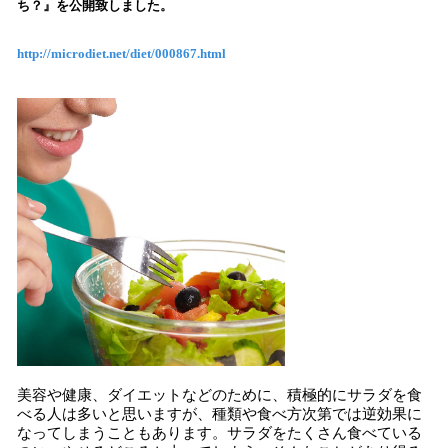
ち？』を公開致しました。
込
み
http://microdiet.net/diet/000867.html
中
で
す
美容や健康、ダイエットなどのために、積極的にサラダを食
べる人は多いと思いますが、種類や食べ方次第では逆効果に
なってしまうこともあります。サラダをたくさん食べている