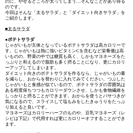
のに、やせるどころか太ってしまう…そんなことがあり得る
のです。
今回はそんな「太るサラダ」と「ダイエット向きサラダ」を
ご紹介します。
■太るサラダ
●ポテトサラダ
じゃがいもが主体となっているポテトサラダは高カロリーで
す。じゃがいもは熱に強いビタミンCを含むなど栄養価は高
いものの、野菜の中では糖質も高く、しかもマヨネーズをた
っぷりと和えるので脂肪も多く摂ることになり、更にカロリ
ーアップしてしまいます。
ダイエット向きのポテトサラダを作るなら、じゃがいもの量
を減らし、おからを替わりに入れてみてください。つぶした
じゃがいもと食感が似ているので、ポテトサラダの雰囲気は
ある程度保ちつつもカロリーダウンさせ、しかも食物繊維を
しっかりと摂ることができます。おからを使うとパサつきが
気になるので、スライスして塩もみをしたきゅうりをたっぷ
り加えると良いです。
マヨネーズはカロリーハーフのものや、豆乳マヨネーズ（レ
シピは下記）で代用すれば更にカロリーオフすることができ
ます。