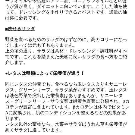
ーブオイルや今話題のアマニ油、ココナッツオイルなどのほ
うが質が良く、ダイエットに向いています。こうした油を使
って、ドレッシングを手作りできるとベストです。適量の油
は体に必要です。
■痩せるサラダ
野菜を食べるためのサラダのはずなのに、高カロリーになっ
てしまっては元も子もありません。
上の項の通り、サラダは具材・ドレッシング・調味料がすべ
てです。これらを踏まえた美容に良いサラダの食べ方をご紹
介します。
●レタスは種類によって栄養価が違う！
同じレタスの仲間でも、食べるなら玉レタスよりもサニーレ
タス、グリーンリーフ、サラダ菜がおすすめです。玉レタス
は淡色野菜で突出した栄養素はありませんが、サニーレタ
ス・グリーンリーフ・サラダ菜は緑黄色野菜に分類され、βカ
ロテンが豊富に含まれています。βカロテンは体内でビタミン
Aに変換され、肌のコンディションを整えるなどの効果があ
ります。
レタス以外の葉物なら、水菜やサラダほうれん草も栄養価が
高くサラダに適しています。