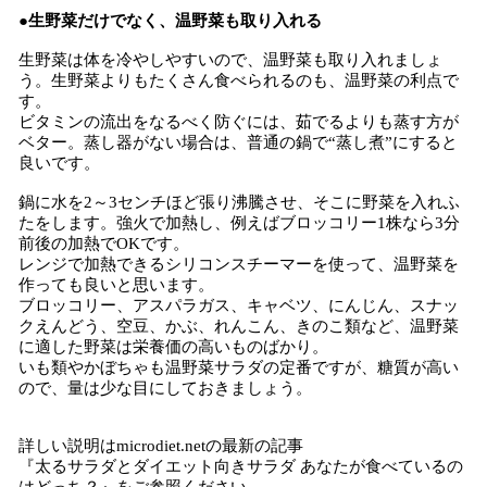
●生野菜だけでなく、温野菜も取り入れる
生野菜は体を冷やしやすいので、温野菜も取り入れましょ
う。生野菜よりもたくさん食べられるのも、温野菜の利点で
す。
ビタミンの流出をなるべく防ぐには、茹でるよりも蒸す方が
ベター。蒸し器がない場合は、普通の鍋で“蒸し煮”にすると
良いです。
鍋に水を2～3センチほど張り沸騰させ、そこに野菜を入れふ
たをします。強火で加熱し、例えばブロッコリー1株なら3分
前後の加熱でOKです。
レンジで加熱できるシリコンスチーマーを使って、温野菜を
作っても良いと思います。
ブロッコリー、アスパラガス、キャベツ、にんじん、スナッ
クえんどう、空豆、かぶ、れんこん、きのこ類など、温野菜
に適した野菜は栄養価の高いものばかり。
いも類やかぼちゃも温野菜サラダの定番ですが、糖質が高い
ので、量は少な目にしておきましょう。
詳しい説明はmicrodiet.netの最新の記事
『太るサラダとダイエット向きサラダ あなたが食べているの